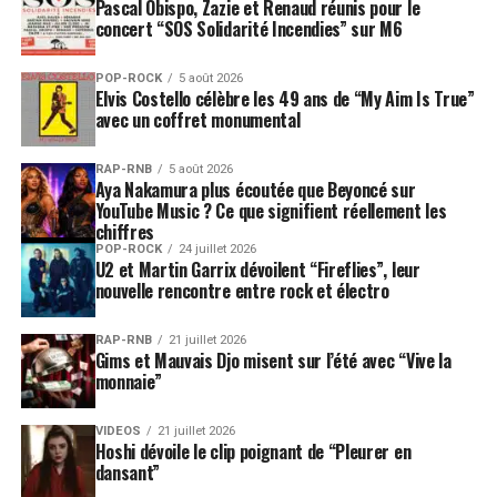
Pascal Obispo, Zazie et Renaud réunis pour le
concert “SOS Solidarité Incendies” sur M6
POP-ROCK
5 août 2026
Elvis Costello célèbre les 49 ans de “My Aim Is True”
avec un coffret monumental
RAP-RNB
5 août 2026
Aya Nakamura plus écoutée que Beyoncé sur
YouTube Music ? Ce que signifient réellement les
chiffres
POP-ROCK
24 juillet 2026
U2 et Martin Garrix dévoilent “Fireflies”, leur
nouvelle rencontre entre rock et électro
RAP-RNB
21 juillet 2026
Gims et Mauvais Djo misent sur l’été avec “Vive la
monnaie”
VIDEOS
21 juillet 2026
Hoshi dévoile le clip poignant de “Pleurer en
dansant”