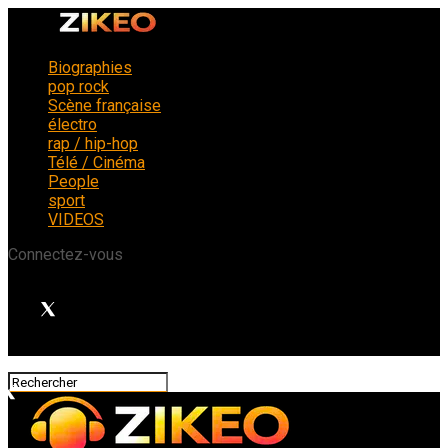
Biographies
pop rock
Scène française
électro
rap / hip-hop
Télé / Cinéma
People
sport
VIDEOS
Connectez-vous