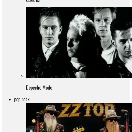
Depeche Mode
pop rock