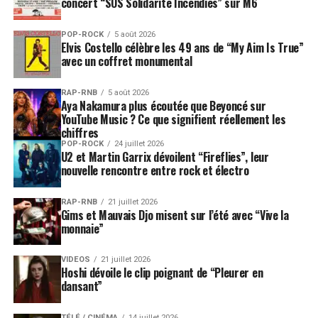
concert “SOS Solidarité Incendies” sur M6
POP-ROCK
5 août 2026
Elvis Costello célèbre les 49 ans de “My Aim Is True”
avec un coffret monumental
RAP-RNB
5 août 2026
Aya Nakamura plus écoutée que Beyoncé sur
YouTube Music ? Ce que signifient réellement les
chiffres
POP-ROCK
24 juillet 2026
U2 et Martin Garrix dévoilent “Fireflies”, leur
nouvelle rencontre entre rock et électro
RAP-RNB
21 juillet 2026
Gims et Mauvais Djo misent sur l’été avec “Vive la
monnaie”
VIDEOS
21 juillet 2026
Hoshi dévoile le clip poignant de “Pleurer en
dansant”
TÉLÉ / CINÉMA
14 juillet 2026