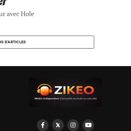
er
ur avec Hole
US D’ARTICLES