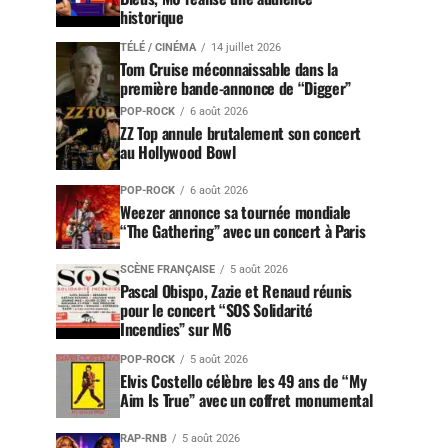
historique
TÉLÉ / CINÉMA
14 juillet 2026
Tom Cruise méconnaissable dans la
première bande-annonce de “Digger”
POP-ROCK
6 août 2026
ZZ Top annule brutalement son concert
au Hollywood Bowl
POP-ROCK
6 août 2026
Weezer annonce sa tournée mondiale
“The Gathering” avec un concert à Paris
SCÈNE FRANÇAISE
5 août 2026
Pascal Obispo, Zazie et Renaud réunis
pour le concert “SOS Solidarité
Incendies” sur M6
POP-ROCK
5 août 2026
Elvis Costello célèbre les 49 ans de “My
Aim Is True” avec un coffret monumental
RAP-RNB
5 août 2026