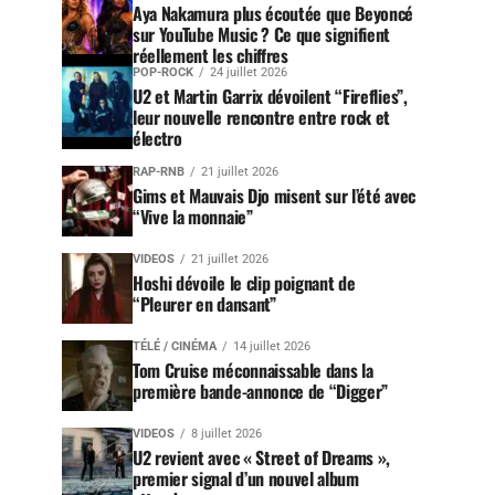
Aya Nakamura plus écoutée que Beyoncé
sur YouTube Music ? Ce que signifient
réellement les chiffres
POP-ROCK
24 juillet 2026
U2 et Martin Garrix dévoilent “Fireflies”,
leur nouvelle rencontre entre rock et
électro
RAP-RNB
21 juillet 2026
Gims et Mauvais Djo misent sur l’été avec
“Vive la monnaie”
VIDEOS
21 juillet 2026
Hoshi dévoile le clip poignant de
“Pleurer en dansant”
TÉLÉ / CINÉMA
14 juillet 2026
Tom Cruise méconnaissable dans la
première bande-annonce de “Digger”
VIDEOS
8 juillet 2026
U2 revient avec « Street of Dreams »,
premier signal d’un nouvel album