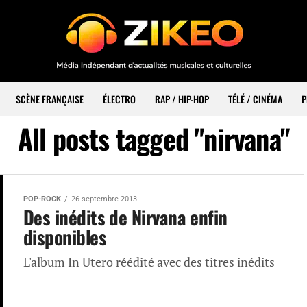
SCÈNE FRANÇAISE
ÉLECTRO
RAP / HIP-HOP
TÉLÉ / CINÉMA
P
All posts tagged "nirvana"
POP-ROCK
26 septembre 2013
Des inédits de Nirvana enfin
disponibles
L'album In Utero réédité avec des titres inédits