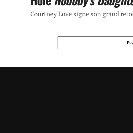
Hole
Nobody’s Daught
Courtney Love signe son grand reto
PL