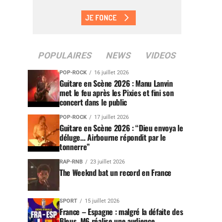
POPULAIRES
NEWS
VIDEOS
POP-ROCK
16 juillet 2026
Guitare en Scène 2026 : Manu Lanvin
met le feu après les Pixies et fini son
concert dans le public
POP-ROCK
17 juillet 2026
Guitare en Scène 2026 : “Dieu envoya le
déluge… Airbourne répondit par le
tonnerre”
RAP-RNB
23 juillet 2026
The Weeknd bat un record en France
SPORT
15 juillet 2026
France – Espagne : malgré la défaite des
Bleus, M6 réalise une audience