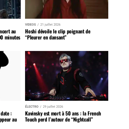
VIDEOS
21 juillet 2026
ncert au
Hoshi dévoile le clip poignant de
90 minutes
“Pleurer en dansant”
ÉLECTRO
29 juillet 2026
date :
Kavinsky est mort à 50 ans : la French
appeur au
Touch perd l’auteur de “Nightcall”