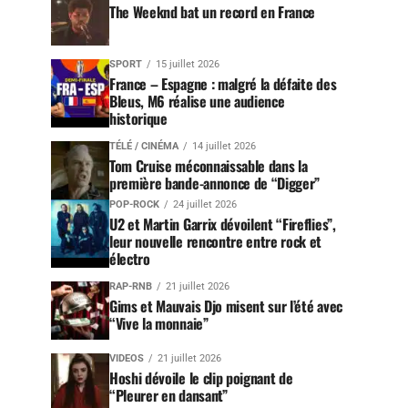
The Weeknd bat un record en France
SPORT
15 juillet 2026
France – Espagne : malgré la défaite des
Bleus, M6 réalise une audience
historique
TÉLÉ / CINÉMA
14 juillet 2026
Tom Cruise méconnaissable dans la
première bande-annonce de “Digger”
POP-ROCK
24 juillet 2026
U2 et Martin Garrix dévoilent “Fireflies”,
leur nouvelle rencontre entre rock et
électro
RAP-RNB
21 juillet 2026
Gims et Mauvais Djo misent sur l’été avec
“Vive la monnaie”
VIDEOS
21 juillet 2026
Hoshi dévoile le clip poignant de
“Pleurer en dansant”