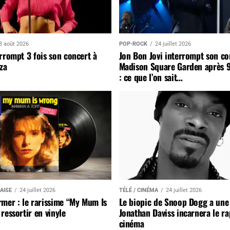
3 août 2026
POP-ROCK
24 juillet 2026
rrompt 3 fois son concert à
Jon Bon Jovi interrompt son co
za
Madison Square Garden après 
: ce que l’on sait…
AISE
24 juillet 2026
TÉLÉ / CINÉMA
24 juillet 2026
mer : le rarissime “My Mum Is
Le biopic de Snoop Dogg a une 
ressortir en vinyle
Jonathan Daviss incarnera le r
cinéma