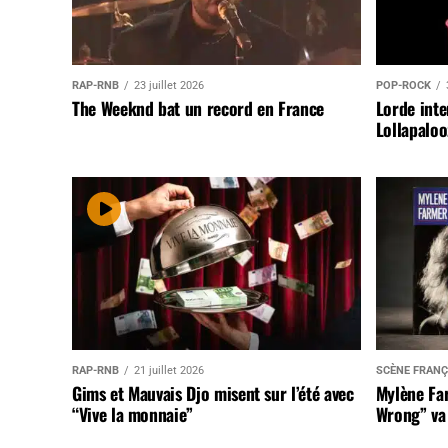
RAP-RNB
23 juillet 2026
POP-ROCK
The Weeknd bat un record en France
Lorde inte
Lollapaloo
RAP-RNB
21 juillet 2026
SCÈNE FRANÇ
Gims et Mauvais Djo misent sur l’été avec
Mylène Far
“Vive la monnaie”
Wrong” va 