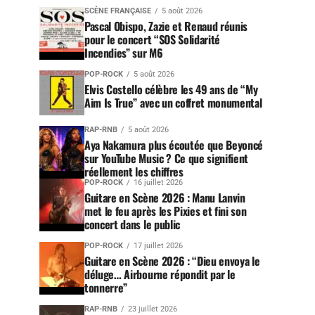
SCÈNE FRANÇAISE
5 août 2026
Pascal Obispo, Zazie et Renaud réunis
pour le concert “SOS Solidarité
Incendies” sur M6
POP-ROCK
5 août 2026
Elvis Costello célèbre les 49 ans de “My
Aim Is True” avec un coffret monumental
RAP-RNB
5 août 2026
Aya Nakamura plus écoutée que Beyoncé
sur YouTube Music ? Ce que signifient
réellement les chiffres
POP-ROCK
16 juillet 2026
Guitare en Scène 2026 : Manu Lanvin
met le feu après les Pixies et fini son
concert dans le public
POP-ROCK
17 juillet 2026
Guitare en Scène 2026 : “Dieu envoya le
déluge… Airbourne répondit par le
tonnerre”
RAP-RNB
23 juillet 2026