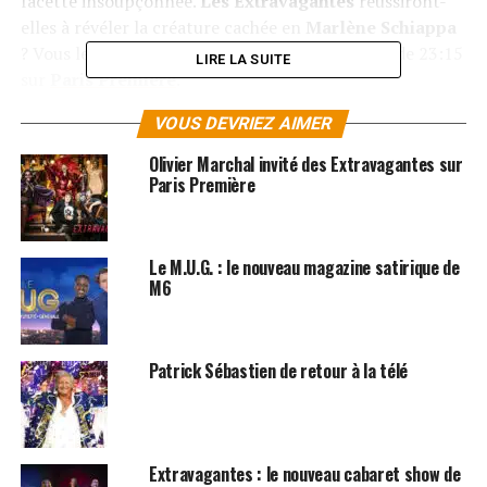
facette insoupçonnée.
Les Extravagantes
réussiront-
elles à révéler la créature cachée en
Marlène Schiappa
? Vous le saurez le samedi 26 décembre à partir de 23:15
LIRE LA SUITE
sur
Paris Première
.
VOUS DEVRIEZ AIMER
LES LIVRES DE MARLÈNE SCHIAPPA SONT
DIPSONIBLES ICI
Olivier Marchal invité des Extravagantes sur
Paris Première
SUJETS ASSOCIÉS:
LE PLUS GRAND CABARET DU MONDE
PATRICK SEBASTIEN
Le M.U.G. : le nouveau magazine satirique de
M6
Patrick Sébastien de retour à la télé
Extravagantes : le nouveau cabaret show de