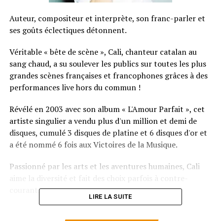
Auteur, compositeur et interprète, son franc-parler et
ses goûts éclectiques détonnent.
Véritable « bête de scène », Cali, chanteur catalan au
sang chaud, a su soulever les publics sur toutes les plus
grandes scènes françaises et francophones grâces à des
performances live hors du commun !
Révélé en 2003 avec son album « L'Amour Parfait », cet
artiste singulier a vendu plus d'un million et demi de
disques, cumulé 3 disques de platine et 6 disques d'or et
a été nommé 6 fois aux Victoires de la Musique.
Passionné par les arts et les aventures humaines, Cali
aime la diversité et fait des choix parfois à contre-
courant.
LIRE LA SUITE
SUJETS ASSOCIÉS:
CALI