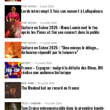
POP-ROCK
3 août 2026
Lorde interrompt 3 fois son concert à Lollapalooza
POP-ROCK
16 juillet 2026
Guitare en Scène 2026 : Manu Lanvin met le feu
après les Pixies et fini son concert dans le public
POP-ROCK
17 juillet 2026
Guitare en Scène 2026 : “Dieu envoya le déluge…
Airbourne répondit par le tonnerre”
SPORT
15 juillet 2026
France – Espagne : malgré la défaite des Bleus, M6
réalise une audience historique
RAP-RNB
23 juillet 2026
The Weeknd bat un record en France
TÉLÉ / CINÉMA
14 juillet 2026
Tom Cruise méconnaissable dans la première bande-