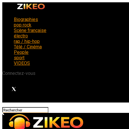
Biographies
pop rock
Scène française
électro
rap / hip-hop
Télé / Cinéma
People
sport
VIDEOS
Connectez-vous