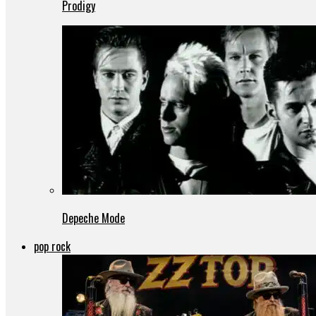
Prodigy
Depeche Mode
pop rock