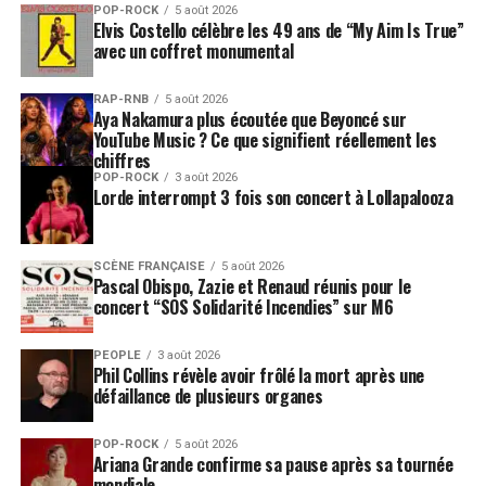
POP-ROCK
5 août 2026
Elvis Costello célèbre les 49 ans de “My Aim Is True”
avec un coffret monumental
RAP-RNB
5 août 2026
Aya Nakamura plus écoutée que Beyoncé sur
YouTube Music ? Ce que signifient réellement les
chiffres
POP-ROCK
3 août 2026
Lorde interrompt 3 fois son concert à Lollapalooza
SCÈNE FRANÇAISE
5 août 2026
Pascal Obispo, Zazie et Renaud réunis pour le
concert “SOS Solidarité Incendies” sur M6
PEOPLE
3 août 2026
Phil Collins révèle avoir frôlé la mort après une
défaillance de plusieurs organes
POP-ROCK
5 août 2026
Ariana Grande confirme sa pause après sa tournée
mondiale