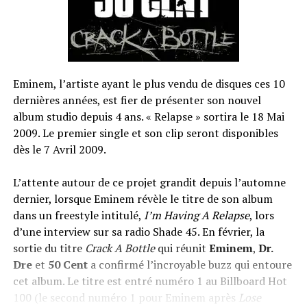
Eminem, l’artiste ayant le plus vendu de disques ces 10
dernières années, est fier de présenter son nouvel
album studio depuis 4 ans. « Relapse » sortira le 18 Mai
2009. Le premier single et son clip seront disponibles
dès le 7 Avril 2009.
L’attente autour de ce projet grandit depuis l’automne
dernier, lorsque Eminem révèle le titre de son album
dans un freestyle intitulé,
I’m Having A Relapse
, lors
d’une interview sur sa radio Shade 45. En février, la
sortie du titre
Crack A Bottle
qui réunit
Eminem
,
Dr.
Dre
et
50 Cent
a confirmé l’incroyable buzz qui entoure
cet album. Le titre est entré numéro 1 au Billboard Hot
100 (le second numéro 1 pour Eminem après
Lose