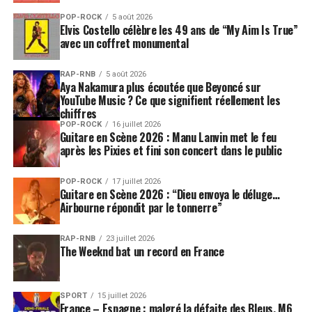
POP-ROCK
5 août 2026
Elvis Costello célèbre les 49 ans de “My Aim Is True”
avec un coffret monumental
RAP-RNB
5 août 2026
Aya Nakamura plus écoutée que Beyoncé sur
YouTube Music ? Ce que signifient réellement les
chiffres
POP-ROCK
16 juillet 2026
Guitare en Scène 2026 : Manu Lanvin met le feu
après les Pixies et fini son concert dans le public
POP-ROCK
17 juillet 2026
Guitare en Scène 2026 : “Dieu envoya le déluge…
Airbourne répondit par le tonnerre”
RAP-RNB
23 juillet 2026
The Weeknd bat un record en France
SPORT
15 juillet 2026
France – Espagne : malgré la défaite des Bleus, M6