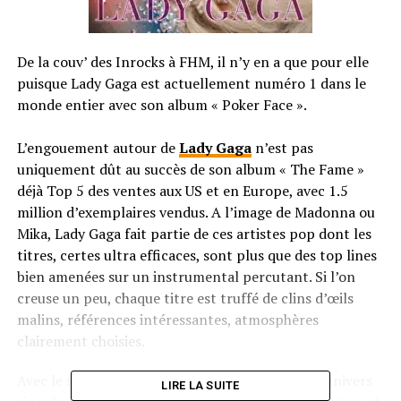
De la couv’ des Inrocks à FHM, il n’y en a que pour elle
puisque Lady Gaga est actuellement numéro 1 dans le
monde entier avec son album « Poker Face ».
L’engouement autour de
Lady Gaga
n’est pas
uniquement dût au succès de son album « The Fame »
déjà Top 5 des ventes aux US et en Europe, avec 1.5
million d’exemplaires vendus. A l’image de Madonna ou
Mika, Lady Gaga fait partie de ces artistes pop dont les
titres, certes ultra efficaces, sont plus que des top lines
bien amenées sur un instrumental percutant. Si l’on
creuse un peu, chaque titre est truffé de clins d’œils
malins, références intéressantes, atmosphères
clairement choisies.
Avec le son viennent forcément des images, un univers
LIRE LA SUITE