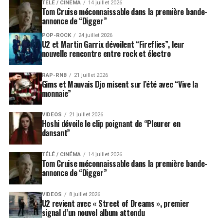
TÉLÉ / CINÉMA
14 juillet 2026
Tom Cruise méconnaissable dans la première bande-
annonce de “Digger”
POP-ROCK
24 juillet 2026
U2 et Martin Garrix dévoilent “Fireflies”, leur
nouvelle rencontre entre rock et électro
RAP-RNB
21 juillet 2026
Gims et Mauvais Djo misent sur l’été avec “Vive la
monnaie”
VIDEOS
21 juillet 2026
Hoshi dévoile le clip poignant de “Pleurer en
dansant”
TÉLÉ / CINÉMA
14 juillet 2026
Tom Cruise méconnaissable dans la première bande-
annonce de “Digger”
VIDEOS
8 juillet 2026
U2 revient avec « Street of Dreams », premier
signal d’un nouvel album attendu