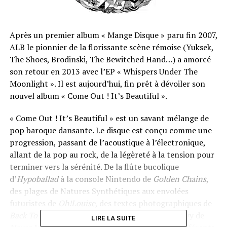
Après un premier album « Mange Disque » paru fin 2007,
ALB le pionnier de la florissante scène rémoise (Yuksek,
The Shoes, Brodinski, The Bewitched Hand…) a amorcé
son retour en 2013 avec l’EP « Whispers Under The
Moonlight ». Il est aujourd’hui, fin prêt à dévoiler son
nouvel album « Come Out ! It’s Beautiful ».
« Come Out ! It’s Beautiful » est un savant mélange de
pop baroque dansante. Le disque est conçu comme une
progression, passant de l’acoustique à l’électronique,
allant de la pop au rock, de la légèreté à la tension pour
terminer vers la sérénité. De la flûte bucolique
d’
Hypoballad
à la console Nintendo de
Golden Chains
,
des plages de Natures Synthétiques aux envolées
futuristes de
Oh!Louise
, des textes photographiques de
Back To The Sun
aux confessions familiales groovy de
LIRE LA SUITE