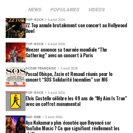
NEWS
POPULAIRES
VIDEOS
POP-ROCK
6 août 2026
ZZ Top annule brutalement son concert au Hollywood
Bowl
POP-ROCK
6 août 2026
Weezer annonce sa tournée mondiale “The
Gathering” avec un concert à Paris
SCÈNE FRANÇAISE
5 août 2026
Pascal Obispo, Zazie et Renaud réunis pour le
concert “SOS Solidarité Incendies” sur M6
POP-ROCK
5 août 2026
Elvis Costello célèbre les 49 ans de “My Aim Is True”
avec un coffret monumental
RAP-RNB
5 août 2026
Aya Nakamura plus écoutée que Beyoncé sur
YouTube Music ? Ce que signifient réellement les