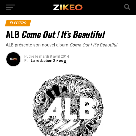
ÉLECTRO
ALB
Come Out ! It’s Beautiful
ALB présente son nouvel album
Come Out ! It's Beautiful
Publié
le
mardi 8 avril 2014
Par
La rédaction Zikeo