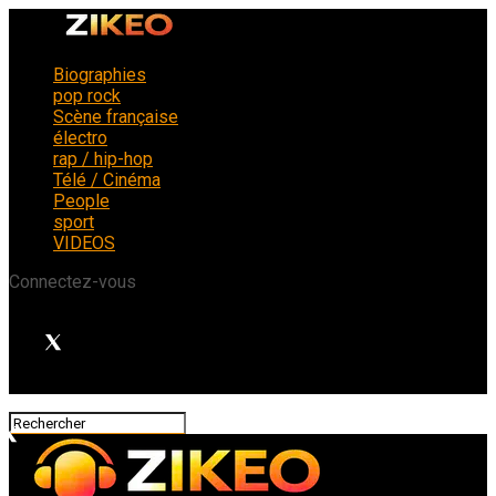
Biographies
pop rock
Scène française
électro
rap / hip-hop
Télé / Cinéma
People
sport
VIDEOS
Connectez-vous