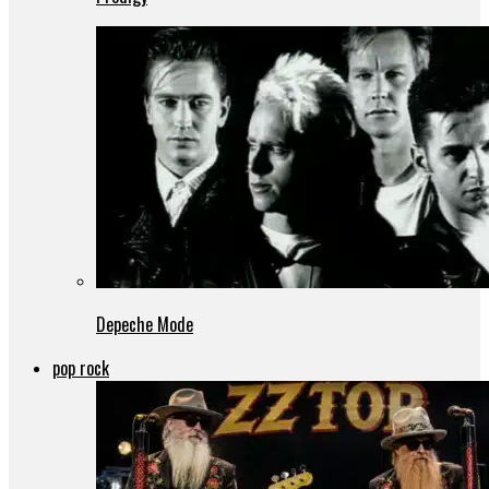
Depeche Mode
pop rock