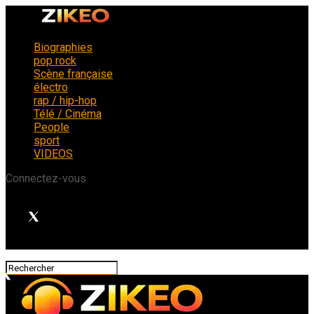
Biographies
pop rock
Scène française
électro
rap / hip-hop
Télé / Cinéma
People
sport
VIDEOS
Connectez-vous