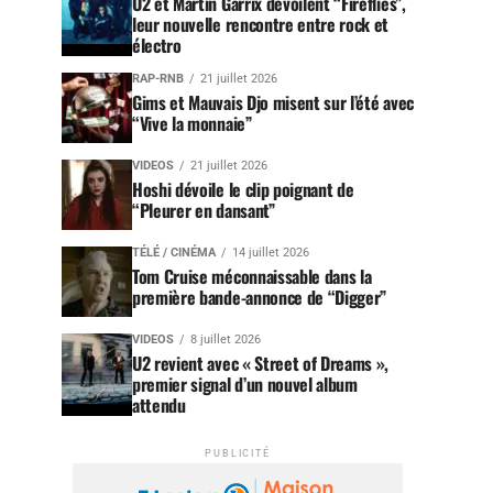
U2 et Martin Garrix dévoilent “Fireflies”,
leur nouvelle rencontre entre rock et
électro
RAP-RNB
21 juillet 2026
Gims et Mauvais Djo misent sur l’été avec
“Vive la monnaie”
VIDEOS
21 juillet 2026
Hoshi dévoile le clip poignant de
“Pleurer en dansant”
TÉLÉ / CINÉMA
14 juillet 2026
Tom Cruise méconnaissable dans la
première bande-annonce de “Digger”
VIDEOS
8 juillet 2026
U2 revient avec « Street of Dreams »,
premier signal d’un nouvel album
attendu
PUBLICITÉ