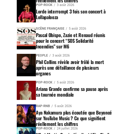
réellement les chiffres
POP-ROCK
3 août 2026
Lorde interrompt 3 fois son concert à
Lollapalooza
SCÈNE FRANÇAISE
5 août 2026
Pascal Obispo, Zazie et Renaud réunis
pour le concert “SOS Solidarité
Incendies” sur M6
PEOPLE
3 août 2026
Phil Collins révèle avoir frôlé la mort
après une défaillance de plusieurs
organes
POP-ROCK
5 août 2026
Ariana Grande confirme sa pause après
sa tournée mondiale
RAP-RNB
5 août 2026
Aya Nakamura plus écoutée que Beyoncé
sur YouTube Music ? Ce que signifient
réellement les chiffres
POP-ROCK
24 juillet 2026