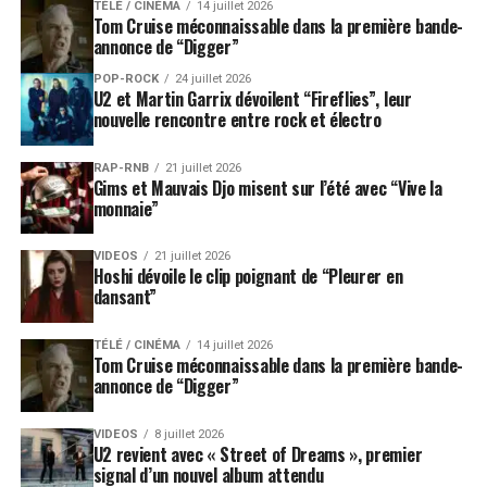
TÉLÉ / CINÉMA
14 juillet 2026
Tom Cruise méconnaissable dans la première bande-
annonce de “Digger”
POP-ROCK
24 juillet 2026
U2 et Martin Garrix dévoilent “Fireflies”, leur
nouvelle rencontre entre rock et électro
RAP-RNB
21 juillet 2026
Gims et Mauvais Djo misent sur l’été avec “Vive la
monnaie”
VIDEOS
21 juillet 2026
Hoshi dévoile le clip poignant de “Pleurer en
dansant”
TÉLÉ / CINÉMA
14 juillet 2026
Tom Cruise méconnaissable dans la première bande-
annonce de “Digger”
VIDEOS
8 juillet 2026
U2 revient avec « Street of Dreams », premier
signal d’un nouvel album attendu