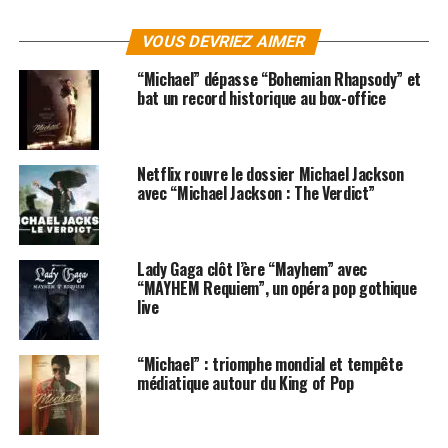
VOUS DEVRIEZ AIMER
“Michael” dépasse “Bohemian Rhapsody” et
Biographie :
bat un record historique au box-office
Sur « The Fame », Lady Gaga sert deux doses de dance-
pop, une dose d’eletrco-pop et une dose de rock, le tout
Netflix rouvre le dossier Michael Jackson
mixé dans un shaker disco-burlesque et généreusement
avec “Michael Jackson : The Verdict”
servi dans un verre de Martini, avec pour seul but de
rendre tout le monde ivre de bonheur et de gloire.
Lady Gaga clôt l’ère “Mayhem” avec
« The Fame » (La
“MAYHEM Requiem”, un opéra pop gothique
Célébrité) parle de la
live
façon dont chacun
peut se sentir
“Michael” : triomphe mondial et tempête
célèbre, explique-t-
médiatique autour du King of Pop
elle. «
La culture pop
est une forme d’art.
Ca ne vous rend pas