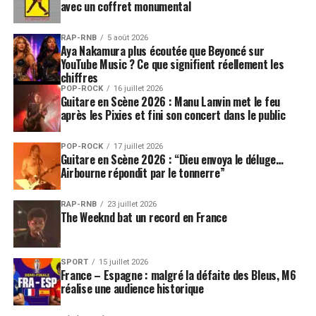
Label : Polydor
avec un coffret monumental
Crédit photo : D.R
RAP-RNB
5 août 2026
Aya Nakamura plus écoutée que Beyoncé sur
YouTube Music ? Ce que signifient réellement les
SUJETS ASSOCIÉS:
INTERVIEW
LADY GAGA
chiffres
MICHAEL JACKSON
QUEEN
POP-ROCK
16 juillet 2026
Guitare en Scène 2026 : Manu Lanvin met le feu
après les Pixies et fini son concert dans le public
POP-ROCK
17 juillet 2026
Guitare en Scène 2026 : “Dieu envoya le déluge…
Airbourne répondit par le tonnerre”
RAP-RNB
23 juillet 2026
The Weeknd bat un record en France
SPORT
15 juillet 2026
France – Espagne : malgré la défaite des Bleus, M6
réalise une audience historique