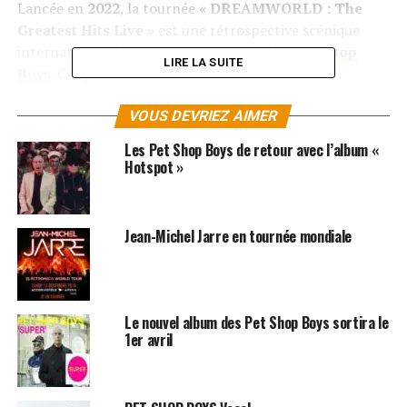
Lancée en
2022
, la tournée
« DREAMWORLD : The
Greatest Hits Live »
est une rétrospective scénique
internationale des plus grands succès des
Pet Shop
LIRE LA SUITE
Boys
. Ce spectacle anniversaire met en lumière
l’incroyable longévité du duo dans l’univers de la pop
électronique, depuis leurs débuts dans les années 1980
VOUS DEVRIEZ AIMER
jusqu’à aujourd’hui.
Les Pet Shop Boys de retour avec l’album «
Hotspot »
Sur scène,
Neil Tennant
et
Chris Lowe
revisitent leurs
classiques indémodables avec une énergie renouvelée
qui séduit autant les fans historiques que les nouvelles
Jean-Michel Jarre en tournée mondiale
générations. Le show est loué pour son esthétique
visuelle soignée, son sens de la dramaturgie et sa
capacité à traverser les styles tout en restant fidèle à
l’esprit iconique du groupe.
Le nouvel album des Pet Shop Boys sortira le
1er avril
Un rendez-vous parisien
attendu