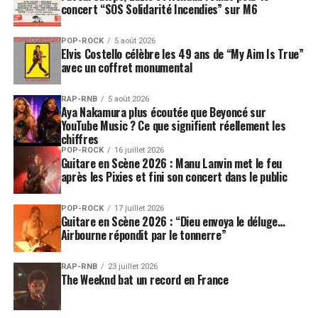
concert “SOS Solidarité Incendies” sur M6
DREAMWORLD : The Greatest Hits Live »
est sa
capacité à réunir un public hétérogène : des amateurs
POP-ROCK
5 août 2026
de pop des années 80 aux nouveaux fans de musique
Elvis Costello célèbre les 49 ans de “My Aim Is True”
électronique en passant par des mélomanes curieux de
avec un coffret monumental
performances live sophistiquées.
RAP-RNB
5 août 2026
La tournée se joue des frontières temporelles et
Aya Nakamura plus écoutée que Beyoncé sur
YouTube Music ? Ce que signifient réellement les
stylistiques, tout en offrant une mise en scène pensée
chiffres
comme un véritable spectacle musical et visuel. Cette
POP-ROCK
16 juillet 2026
dimension spectaculaire fait de chaque concert une
Guitare en Scène 2026 : Manu Lanvin met le feu
après les Pixies et fini son concert dans le public
expérience immersive, célébrant la carrière
exceptionnelle des
Pet Shop Boys
.
POP-ROCK
17 juillet 2026
Guitare en Scène 2026 : “Dieu envoya le déluge…
Une date majeure dans le
Airbourne répondit par le tonnerre”
calendrier musical parisien
RAP-RNB
23 juillet 2026
The Weeknd bat un record en France
La venue du groupe à
Paris
s’inscrit parmi les
événements phares de l’été 2026. La combinaison d’un