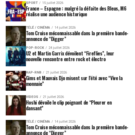
répertoire mythique, d’une scène prestigieuse et d’une
SPORT
15 juillet 2026
France – Espagne : malgré la défaite des Bleus, M6
mise en scène immersive promet une soirée unique à ne
réalise une audience historique
pas manquer pour tous les amateurs de musique et de
performances live.
TÉLÉ / CINÉMA
14 juillet 2026
Tom Cruise méconnaissable dans la première bande-
LES ALBUMS DES PET SHOP BOYS SONT
annonce de “Digger”
DISPONIBLES ICI
POP-ROCK
24 juillet 2026
U2 et Martin Garrix dévoilent “Fireflies”, leur
nouvelle rencontre entre rock et électro
SUJETS ASSOCIÉS:
PET SHOP BOYS
RAP-RNB
21 juillet 2026
Gims et Mauvais Djo misent sur l’été avec “Vive la
monnaie”
VIDEOS
21 juillet 2026
Hoshi dévoile le clip poignant de “Pleurer en
dansant”
TÉLÉ / CINÉMA
14 juillet 2026
Tom Cruise méconnaissable dans la première bande-
annonce de “Digger”