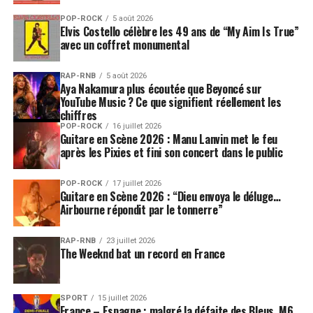
POP-ROCK
5 août 2026
Elvis Costello célèbre les 49 ans de “My Aim Is True”
avec un coffret monumental
RAP-RNB
5 août 2026
Aya Nakamura plus écoutée que Beyoncé sur
YouTube Music ? Ce que signifient réellement les
chiffres
POP-ROCK
16 juillet 2026
Guitare en Scène 2026 : Manu Lanvin met le feu
après les Pixies et fini son concert dans le public
POP-ROCK
17 juillet 2026
Guitare en Scène 2026 : “Dieu envoya le déluge…
Airbourne répondit par le tonnerre”
RAP-RNB
23 juillet 2026
The Weeknd bat un record en France
SPORT
15 juillet 2026
France – Espagne : malgré la défaite des Bleus, M6