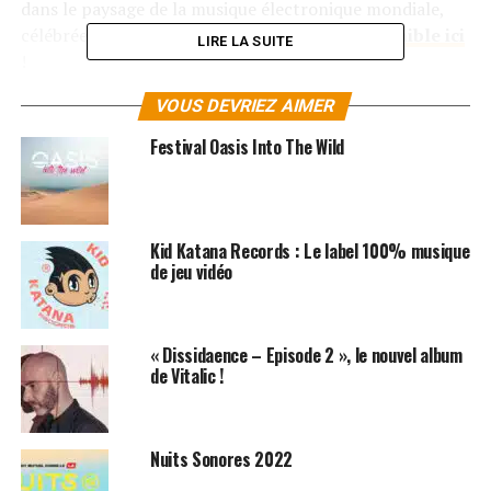
dans le paysage de la musique électronique mondiale,
célébrée par la sortie d’un coffret vinyle,
disponible ici
LIRE LA SUITE
!
VOUS DEVRIEZ AIMER
La fête d’anniversaire se poursuivra donc le 11 juin 2021
avec un grand concert exceptionnel à l’Accor Arena.
Festival Oasis Into The Wild
RÉSERVER VOS BILLETS
Kid Katana Records : Le label 100% musique
SUJETS ASSOCIÉS:
MUSIQUE ÉLECTRONIQUE
VITALIC
de jeu vidéo
« Dissidaence – Episode 2 », le nouvel album
de Vitalic !
Nuits Sonores 2022