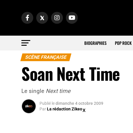
BIOGRAPHIES
POP ROCK
SCÈNE FRANÇAISE
Soan Next Time
Le single
Next time
Publié
le
dimanche 4 octobre 2009
Par
La rédaction Zikeo