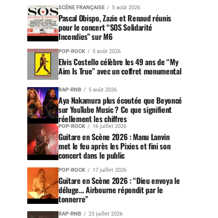
SCÈNE FRANÇAISE
5 août 2026
Pascal Obispo, Zazie et Renaud réunis
pour le concert “SOS Solidarité
Incendies” sur M6
POP-ROCK
5 août 2026
Elvis Costello célèbre les 49 ans de “My
Aim Is True” avec un coffret monumental
RAP-RNB
5 août 2026
Aya Nakamura plus écoutée que Beyoncé
sur YouTube Music ? Ce que signifient
réellement les chiffres
POP-ROCK
16 juillet 2026
Guitare en Scène 2026 : Manu Lanvin
met le feu après les Pixies et fini son
concert dans le public
POP-ROCK
17 juillet 2026
Guitare en Scène 2026 : “Dieu envoya le
déluge… Airbourne répondit par le
tonnerre”
RAP-RNB
23 juillet 2026