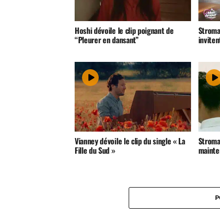
Hoshi dévoile le clip poignant de
Stroma
“Pleurer en dansant”
inviten
Vianney dévoile le clip du single « La
Stromae
Fille du Sud »
mainte
P