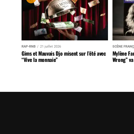
RAP-RNB
21 juillet 2026
SCÈNE FRANÇ
Gims et Mauvais Djo misent sur l’été avec
Mylène Far
“Vive la monnaie”
Wrong” va 