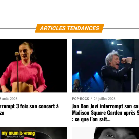
ARTICLES TENDANCES
3 août 2026
POP-ROCK
24 juillet 2026
rrompt 3 fois son concert à
Jon Bon Jovi interrompt son co
za
Madison Square Garden après 
: ce que l’on sait…