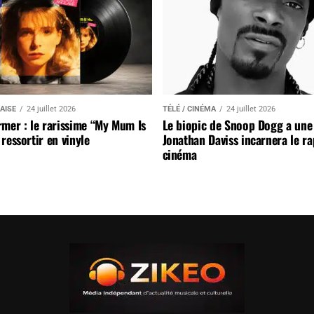
AISE
24 juillet 2026
TÉLÉ / CINÉMA
24 juillet 2026
mer : le rarissime “My Mum Is
Le biopic de Snoop Dogg a une 
ressortir en vinyle
Jonathan Daviss incarnera le r
cinéma