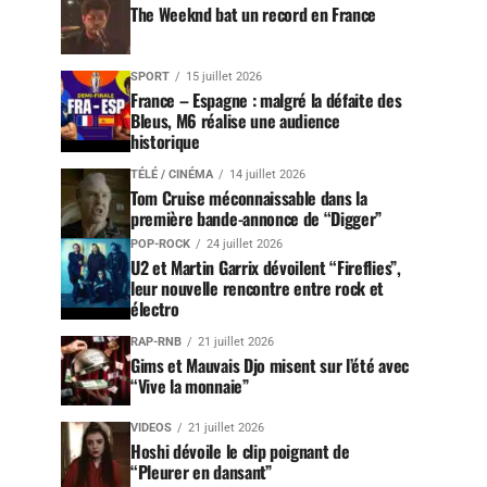
The Weeknd bat un record en France
SPORT
15 juillet 2026
France – Espagne : malgré la défaite des
Bleus, M6 réalise une audience
historique
TÉLÉ / CINÉMA
14 juillet 2026
Tom Cruise méconnaissable dans la
première bande-annonce de “Digger”
POP-ROCK
24 juillet 2026
U2 et Martin Garrix dévoilent “Fireflies”,
leur nouvelle rencontre entre rock et
électro
RAP-RNB
21 juillet 2026
Gims et Mauvais Djo misent sur l’été avec
“Vive la monnaie”
VIDEOS
21 juillet 2026
Hoshi dévoile le clip poignant de
“Pleurer en dansant”