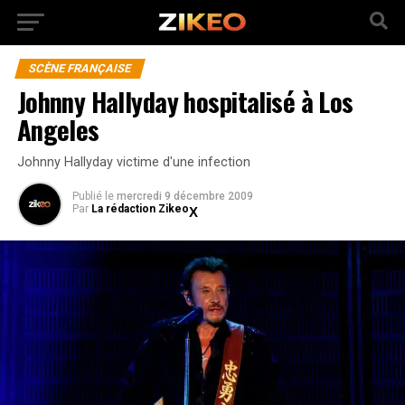
SCÈNE FRANÇAISE
Johnny Hallyday hospitalisé à Los
Angeles
Johnny Hallyday victime d'une infection
Publié
le
mercredi 9 décembre 2009
Par
La rédaction Zikeo