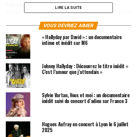
Selon le Figaro, Johnny Hallyday s’est envolé le 1er
LIRE LA SUITE
décembre dernier pour Los Angeles, quatre jours à peine
après son hospitalisation, contre l’avis de ses médecins.
VOUS DEVRIEZ AIMER
Le producteur de la star, Jean-Claude Camus a déclaré
« Hallyday par David » : un documentaire
sur l’antenne de RTL que le chanteur souffrait d’une
intime et inédit sur M6
grosse infection qui nécessitait une petite semaine
d’hospitalisation.
Johnny Hallyday : Découvrez le titre inédit «
LES ALBUMS DE JOHNNY HALLYDAY SONT
C’est l’amour que j’attendais »
DISPONIBLES ICI
SUJETS ASSOCIÉS:
JOHNNY HALLYDAY
Sylvie Vartan, Vous et moi : un documentaire
inédit suivi du concert d’adieu sur France 3
Hugues Aufray en concert à Lyon le 6 juillet
2025