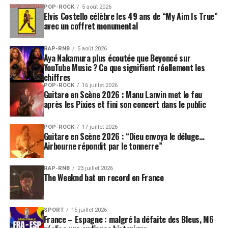
POP-ROCK
5 août 2026
Elvis Costello célèbre les 49 ans de “My Aim Is True”
avec un coffret monumental
RAP-RNB
5 août 2026
Aya Nakamura plus écoutée que Beyoncé sur
YouTube Music ? Ce que signifient réellement les
chiffres
POP-ROCK
16 juillet 2026
Guitare en Scène 2026 : Manu Lanvin met le feu
après les Pixies et fini son concert dans le public
POP-ROCK
17 juillet 2026
Guitare en Scène 2026 : “Dieu envoya le déluge…
Airbourne répondit par le tonnerre”
RAP-RNB
23 juillet 2026
The Weeknd bat un record en France
SPORT
15 juillet 2026
France – Espagne : malgré la défaite des Bleus, M6