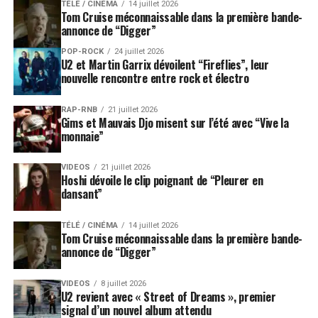
TÉLÉ / CINÉMA
14 juillet 2026
Tom Cruise méconnaissable dans la première bande-
annonce de “Digger”
POP-ROCK
24 juillet 2026
U2 et Martin Garrix dévoilent “Fireflies”, leur
nouvelle rencontre entre rock et électro
RAP-RNB
21 juillet 2026
Gims et Mauvais Djo misent sur l’été avec “Vive la
monnaie”
VIDEOS
21 juillet 2026
Hoshi dévoile le clip poignant de “Pleurer en
dansant”
TÉLÉ / CINÉMA
14 juillet 2026
Tom Cruise méconnaissable dans la première bande-
annonce de “Digger”
VIDEOS
8 juillet 2026
U2 revient avec « Street of Dreams », premier
signal d’un nouvel album attendu