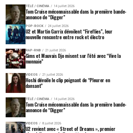
TÉLÉ / CINÉMA
14 juillet 2026
Tom Cruise méconnaissable dans la première bande-
annonce de “Digger”
POP-ROCK
24 juillet 2026
U2 et Martin Garrix dévoilent “Fireflies”, leur
nouvelle rencontre entre rock et électro
RAP-RNB
21 juillet 2026
Gims et Mauvais Djo misent sur l’été avec “Vive la
monnaie”
VIDEOS
21 juillet 2026
Hoshi dévoile le clip poignant de “Pleurer en
dansant”
TÉLÉ / CINÉMA
14 juillet 2026
Tom Cruise méconnaissable dans la première bande-
annonce de “Digger”
VIDEOS
8 juillet 2026
U2 revient avec « Street of Dreams », premier