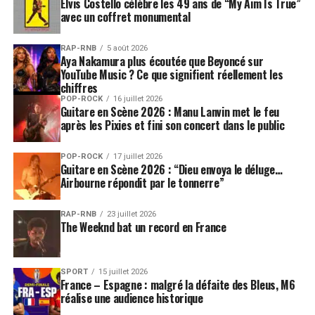
Elvis Costello célèbre les 49 ans de “My Aim Is True”
avec un coffret monumental
RAP-RNB
5 août 2026
Aya Nakamura plus écoutée que Beyoncé sur
YouTube Music ? Ce que signifient réellement les
chiffres
POP-ROCK
16 juillet 2026
Guitare en Scène 2026 : Manu Lanvin met le feu
après les Pixies et fini son concert dans le public
POP-ROCK
17 juillet 2026
Guitare en Scène 2026 : “Dieu envoya le déluge…
Airbourne répondit par le tonnerre”
RAP-RNB
23 juillet 2026
The Weeknd bat un record en France
SPORT
15 juillet 2026
France – Espagne : malgré la défaite des Bleus, M6
réalise une audience historique