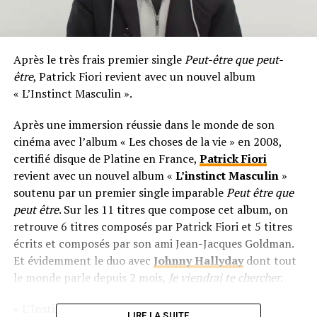
Après le très frais premier single
Peut-être que peut-
être
, Patrick Fiori revient avec un nouvel album
« L’Instinct Masculin ».
Après une immersion réussie dans le monde de son
cinéma avec l’album « Les choses de la vie » en 2008,
certifié disque de Platine en France,
Patrick Fiori
revient avec un nouvel album «
L’instinct Masculin
»
soutenu par un premier single imparable
Peut être que
peut être
. Sur les 11 titres que compose cet album, on
retrouve 6 titres composés par Patrick Fiori et 5 titres
écrits et composés par son ami Jean-Jacques Goldman.
Et évidemment le duo avec
Johnny Hallyday
dont tout
le monde parle depuis 2 mois,
Je viendrai te chercher
.
« L’Instinct Masculin » est donc un album très
LIRE LA SUITE