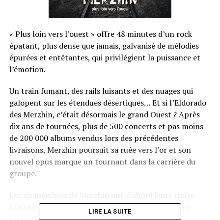
« Plus loin vers l’ouest » offre 48 minutes d’un rock
épatant, plus dense que jamais, galvanisé de mélodies
épurées et entêtantes, qui privilégient la puissance et
l’émotion.
Un train fumant, des rails luisants et des nuages qui
galopent sur les étendues désertiques… Et si l’Eldorado
des Merzhin, c’était désormais le grand Ouest ? Après
dix ans de tournées, plus de 500 concerts et pas moins
de 200 000 albums vendus lors des précédentes
livraisons, Merzhin poursuit sa ruée vers l’or et son
nouvel opus marque un tournant dans la carrière du
groupe.
Les six membres de Merzhin ont élaboré leurs treize
nouveaux titres en collaboration avec le réalisateur
LIRE LA SUITE
Matthieu Ballet (Fersen,
Alexis HK
, Miossec,