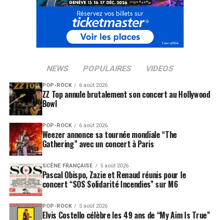
« Plus loin vers l’ouest », pour
Merzhin
, c’est une façon
de dépasser les frontières musicales d’un rock français
parfois trop hexagonal. C’est un album de rock métissé.
Du rock à la croisée des courants qui place désormais
Merzhin dans le peloton de tête des formations rock les
NEWS
POPULAIRES
VIDEOS
plus marquantes du pays. Comme le savent ces milliers
d’aficionados qui l’ont expérimenté cette dernière
POP-ROCK
6 août 2026
ZZ Top annule brutalement son concert au Hollywood
décennie, Merzhin, c’est avant tout une expérience
Bowl
scénique explosive ! A partir de mars 2010, place donc
dans le convoi Merzhin en partance pour une tournée
POP-ROCK
6 août 2026
nationale.
Weezer annonce sa tournée mondiale “The
Gathering” avec un concert à Paris
SCÈNE FRANÇAISE
5 août 2026
Pascal Obispo, Zazie et Renaud réunis pour le
concert “SOS Solidarité Incendies” sur M6
POP-ROCK
5 août 2026
Elvis Costello célèbre les 49 ans de “My Aim Is True”