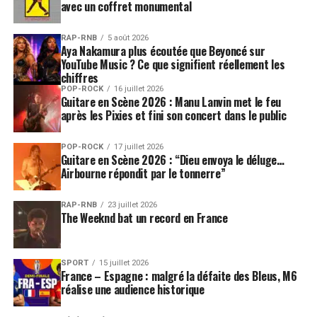
avec un coffret monumental
RAP-RNB
5 août 2026
Aya Nakamura plus écoutée que Beyoncé sur
YouTube Music ? Ce que signifient réellement les
chiffres
POP-ROCK
16 juillet 2026
Guitare en Scène 2026 : Manu Lanvin met le feu
après les Pixies et fini son concert dans le public
POP-ROCK
17 juillet 2026
Guitare en Scène 2026 : “Dieu envoya le déluge…
Airbourne répondit par le tonnerre”
SUJETS ASSOCIÉS:
ALAIN BASHUNG
ALEXIS HK
RAP-RNB
23 juillet 2026
The Weeknd bat un record en France
SPORT
15 juillet 2026
France – Espagne : malgré la défaite des Bleus, M6
réalise une audience historique