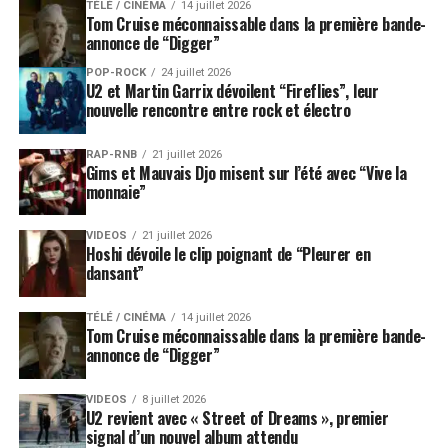
TÉLÉ / CINÉMA
14 juillet 2026
Tom Cruise méconnaissable dans la première bande-
annonce de “Digger”
POP-ROCK
24 juillet 2026
U2 et Martin Garrix dévoilent “Fireflies”, leur
nouvelle rencontre entre rock et électro
RAP-RNB
21 juillet 2026
Gims et Mauvais Djo misent sur l’été avec “Vive la
monnaie”
VIDEOS
21 juillet 2026
Hoshi dévoile le clip poignant de “Pleurer en
dansant”
TÉLÉ / CINÉMA
14 juillet 2026
Tom Cruise méconnaissable dans la première bande-
annonce de “Digger”
VIDEOS
8 juillet 2026
U2 revient avec « Street of Dreams », premier
signal d’un nouvel album attendu