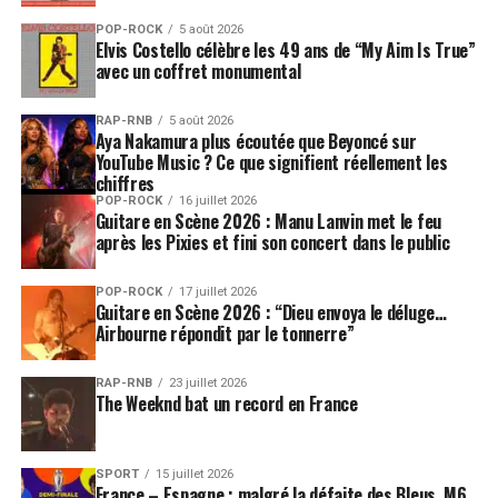
POP-ROCK
5 août 2026
Elvis Costello célèbre les 49 ans de “My Aim Is True”
avec un coffret monumental
RAP-RNB
5 août 2026
Aya Nakamura plus écoutée que Beyoncé sur
YouTube Music ? Ce que signifient réellement les
chiffres
POP-ROCK
16 juillet 2026
Guitare en Scène 2026 : Manu Lanvin met le feu
après les Pixies et fini son concert dans le public
POP-ROCK
17 juillet 2026
Guitare en Scène 2026 : “Dieu envoya le déluge…
Airbourne répondit par le tonnerre”
RAP-RNB
23 juillet 2026
The Weeknd bat un record en France
SPORT
15 juillet 2026
France – Espagne : malgré la défaite des Bleus, M6