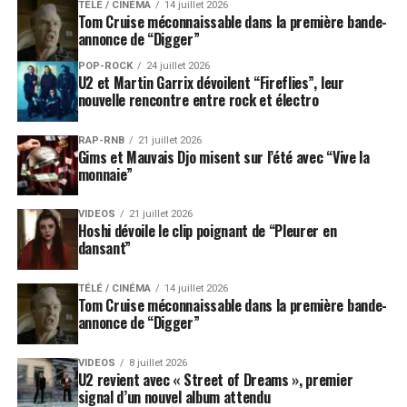
TÉLÉ / CINÉMA
14 juillet 2026
Tom Cruise méconnaissable dans la première bande-
annonce de “Digger”
POP-ROCK
24 juillet 2026
U2 et Martin Garrix dévoilent “Fireflies”, leur
nouvelle rencontre entre rock et électro
RAP-RNB
21 juillet 2026
Gims et Mauvais Djo misent sur l’été avec “Vive la
monnaie”
VIDEOS
21 juillet 2026
Hoshi dévoile le clip poignant de “Pleurer en
dansant”
TÉLÉ / CINÉMA
14 juillet 2026
Tom Cruise méconnaissable dans la première bande-
annonce de “Digger”
VIDEOS
8 juillet 2026
U2 revient avec « Street of Dreams », premier
signal d’un nouvel album attendu