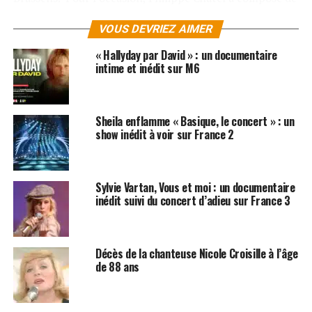
nouvelles chansons interprétées par François Xavier
VOUS DEVRIEZ AIMER
Demaison, Elie Semoun, Camille Timmerman et Philippe
Chatel.
« Hallyday par David » : un documentaire
intime et inédit sur M6
La bande originale du film «
Emilie Jolie
» est un disque
pour les petits et les grands, d’ores et déjà disponible
sur Zikeo.net en
cliquant ici
!
Sheila enflamme « Basique, le concert » : un
show inédit à voir sur France 2
Sylvie Vartan, Vous et moi : un documentaire
inédit suivi du concert d’adieu sur France 3
Décès de la chanteuse Nicole Croisille à l’âge
de 88 ans