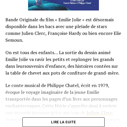
Bande Originale du film « Emilie Jolie » est désormais
disponible dans les bacs avec une pleïade de stars
comme Julien Clerc, Françoise Hardy ou bien encore Elie
Semoun.
On est tous des enfants… La sortie du dessin animé
Emilie Jolie va ravir les petits et replonger les grands
dans leursouvenirs d’enfance, des histoires contées sur
la table de chevet aux pots de confiture de grand-mère.
Le conte musical de Philippe Chatel, écrit en 1979,
évoque le voyage imaginaire de la jeune Emilie
transportée dans les pages d’un livre aux personnages
enchanteresques. Cette féérie s’apprête ainsi à revivre
une seconde jeunesse grâce aux voix de
Julien Clerc
,
Françoise Hardy, Henri Salvador, Sylvie Vartan, Georges
LIRE LA SUITE
Brassens. Pour l’occasion, Philippe Chatel a composé de