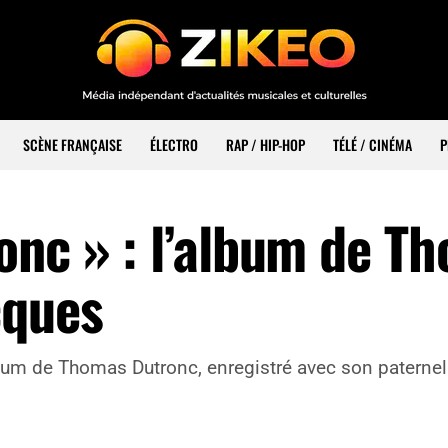
SCÈNE FRANÇAISE
ÉLECTRO
RAP / HIP-HOP
TÉLÉ / CINÉMA
P
onc » : l’album de T
cques
bum de Thomas Dutronc, enregistré avec son paternel