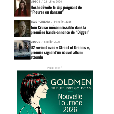
VIDEOS
21 juillet 2026
Hoshi dévoile le clip poignant de
“Pleurer en dansant”
TÉLÉ / CINÉMA
14 juillet 2026
Tom Cruise méconnaissable dans la
première bande-annonce de “Digger”
VIDEOS
8 juillet 2026
U2 revient avec « Street of Dreams »,
premier signal d’un nouvel album
attendu
PUBLICITÉ