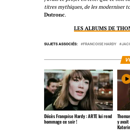
titres mythiques, de les moderniser to
Dutronc
.
LES ALBUMS DE THO
SUJETS ASSOCIÉS:
FRANCOISE HARDY
JAC
V
Décès Françoise Hardy : ARTE lui rend
Thomas 
hommage ce soir !
y avait
Kateri