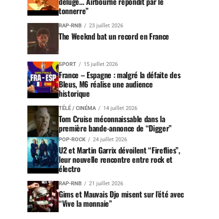
déluge… Airbourne répondit par le
tonnerre”
RAP-RNB
23 juillet 2026
The Weeknd bat un record en France
SPORT
15 juillet 2026
France – Espagne : malgré la défaite des
Bleus, M6 réalise une audience
historique
TÉLÉ / CINÉMA
14 juillet 2026
Tom Cruise méconnaissable dans la
première bande-annonce de “Digger”
POP-ROCK
24 juillet 2026
U2 et Martin Garrix dévoilent “Fireflies”,
leur nouvelle rencontre entre rock et
électro
RAP-RNB
21 juillet 2026
Gims et Mauvais Djo misent sur l’été avec
“Vive la monnaie”