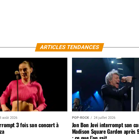
ARTICLES TENDANCES
3 août 2026
POP-ROCK
24 juillet 2026
rrompt 3 fois son concert à
Jon Bon Jovi interrompt son co
za
Madison Square Garden après 
: ce que l’on sait…