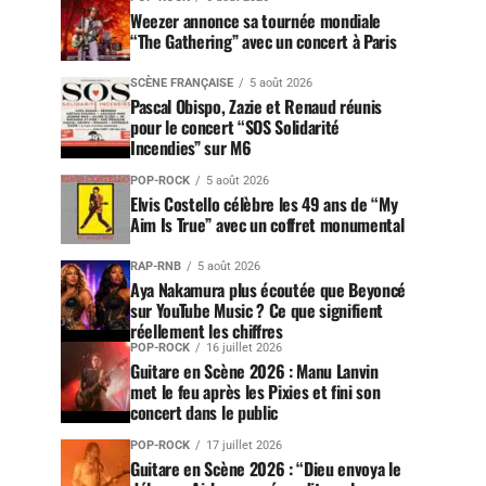
Weezer annonce sa tournée mondiale
“The Gathering” avec un concert à Paris
SCÈNE FRANÇAISE
5 août 2026
Pascal Obispo, Zazie et Renaud réunis
pour le concert “SOS Solidarité
Incendies” sur M6
POP-ROCK
5 août 2026
Elvis Costello célèbre les 49 ans de “My
Aim Is True” avec un coffret monumental
RAP-RNB
5 août 2026
Aya Nakamura plus écoutée que Beyoncé
sur YouTube Music ? Ce que signifient
réellement les chiffres
POP-ROCK
16 juillet 2026
Guitare en Scène 2026 : Manu Lanvin
met le feu après les Pixies et fini son
concert dans le public
POP-ROCK
17 juillet 2026
Guitare en Scène 2026 : “Dieu envoya le