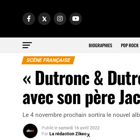
BIOGRAPHIES
POP ROCK
SCÈNE FRANÇAISE
« Dutronc & Dutr
avec son père Ja
Le 4 novembre prochain sortira le nouvel al
Publié
le
samedi 16 avril 2022
Par
La rédaction Zikeo