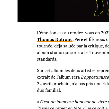
L’émotion est au rendez-vous en 202
Thomas Dutronc
. Père et fils nou
tournée, déjà saluée par la critique, 
album studio qui sortira le 4 novemb
standards.
Sur cet album les deux artistes repre
extrait de l’album sera
L’opportuniste
22 avril prochain, n’a pas pris une rid
duo familial.
«
C’est un immense bonheur de vivre c
j’avais ce projet en tête. Que ce soit s