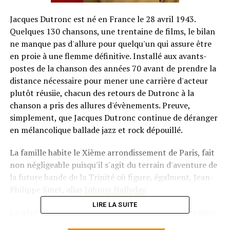
Jacques Dutronc est né en France le 28 avril 1943.
Quelques 130 chansons, une trentaine de films, le bilan
ne manque pas d'allure pour quelqu'un qui assure être
en proie à une flemme définitive. Installé aux avants-
postes de la chanson des années 70 avant de prendre la
distance nécessaire pour mener une carrière d'acteur
plutôt réusiie, chacun des retours de Dutronc à la
chanson a pris des allures d'évènements. Preuve,
simplement, que Jacques Dutronc continue de déranger
en mélancolique ballade jazz et rock dépouillé.
La famille habite le Xième arrondissement de Paris, fait
non négligeable puisqu'il s'agit du terrain d'aventure de
la future bande de la Trinité où figure, égalment, Jean-
Philippe Smet, alias
Johnny Hallyday
.
LIRE LA SUITE
Le père ingénieur des Mines, est multi-instrumentaliste
et s'illustre dans les bals populaires. Jacques, l'un de ses