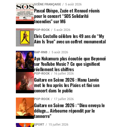
SCÈNE FRANÇAISE
5 août 2026
Pascal Obispo, Zazie et Renaud réunis
pour le concert “SOS Solidarité
Incendies” sur M6
POP-ROCK
5 août 2026
Elvis Costello célèbre les 49 ans de “My
Aim Is True” avec un coffret monumental
RAP-RNB
5 août 2026
Aya Nakamura plus écoutée que Beyoncé
sur YouTube Music ? Ce que signifient
réellement les chiffres
POP-ROCK
16 juillet 2026
Guitare en Scène 2026 : Manu Lanvin
met le feu après les Pixies et fini son
concert dans le public
POP-ROCK
17 juillet 2026
Guitare en Scène 2026 : “Dieu envoya le
déluge… Airbourne répondit par le
tonnerre”
SPORT
15 juillet 2026