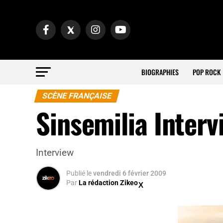
BIOGRAPHIES
POP ROCK
SCÈNE FRANÇAISE
Sinsemilia Interv
Interview
Publié
le
vendredi 6 février 2009
Par
La rédaction Zikeo