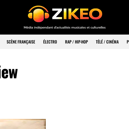
SCÈNE FRANÇAISE
ÉLECTRO
RAP / HIP-HOP
TÉLÉ / CINÉMA
P
iew