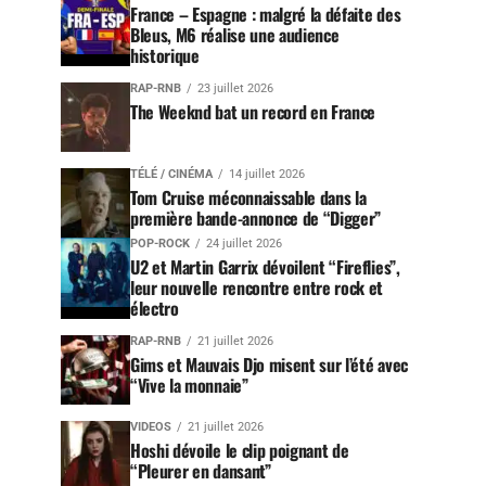
France – Espagne : malgré la défaite des
Bleus, M6 réalise une audience
historique
RAP-RNB
23 juillet 2026
The Weeknd bat un record en France
TÉLÉ / CINÉMA
14 juillet 2026
Tom Cruise méconnaissable dans la
première bande-annonce de “Digger”
POP-ROCK
24 juillet 2026
U2 et Martin Garrix dévoilent “Fireflies”,
leur nouvelle rencontre entre rock et
électro
RAP-RNB
21 juillet 2026
Gims et Mauvais Djo misent sur l’été avec
“Vive la monnaie”
VIDEOS
21 juillet 2026
Hoshi dévoile le clip poignant de
“Pleurer en dansant”