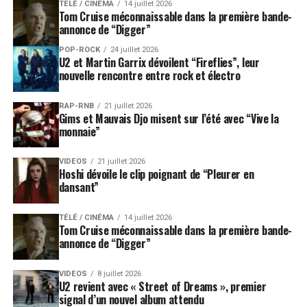
TÉLÉ / CINÉMA
14 juillet 2026
Tom Cruise méconnaissable dans la première bande-
annonce de “Digger”
POP-ROCK
24 juillet 2026
U2 et Martin Garrix dévoilent “Fireflies”, leur
nouvelle rencontre entre rock et électro
RAP-RNB
21 juillet 2026
Gims et Mauvais Djo misent sur l’été avec “Vive la
monnaie”
VIDEOS
21 juillet 2026
Hoshi dévoile le clip poignant de “Pleurer en
dansant”
TÉLÉ / CINÉMA
14 juillet 2026
Tom Cruise méconnaissable dans la première bande-
annonce de “Digger”
VIDEOS
8 juillet 2026
U2 revient avec « Street of Dreams », premier
signal d’un nouvel album attendu