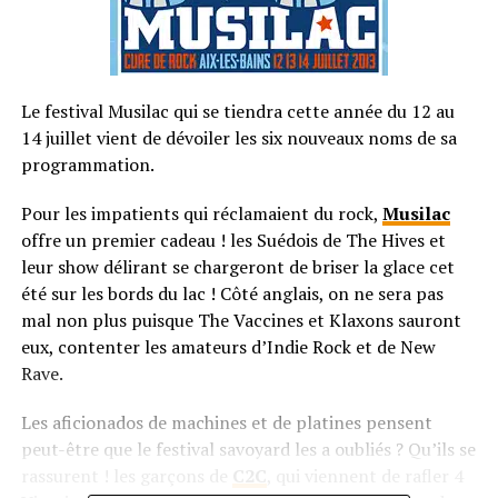
Le festival Musilac qui se tiendra cette année du 12 au
14 juillet vient de dévoiler les six nouveaux noms de sa
programmation.
Pour les impatients qui réclamaient du rock,
Musilac
offre un premier cadeau ! les Suédois de The Hives et
leur show délirant se chargeront de briser la glace cet
été sur les bords du lac ! Côté anglais, on ne sera pas
mal non plus puisque The Vaccines et Klaxons sauront
eux, contenter les amateurs d’Indie Rock et de New
Rave.
Les aficionados de machines et de platines pensent
peut-être que le festival savoyard les a oubliés ? Qu’ils se
rassurent ! les garçons de
C2C
, qui viennent de rafler 4