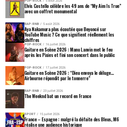
POP-ROCK
5 août 2026
Elvis Costello célèbre les 49 ans de “My Aim Is True”
avec un coffret monumental
RAP-RNB
5 août 2026
Aya Nakamura plus écoutée que Beyoncé sur
YouTube Music ? Ce que signifient réellement les
chiffres
POP-ROCK
16 juillet 2026
Guitare en Scène 2026 : Manu Lanvin met le feu
après les Pixies et fini son concert dans le public
POP-ROCK
17 juillet 2026
Guitare en Scène 2026 : “Dieu envoya le déluge…
Airbourne répondit par le tonnerre”
RAP-RNB
23 juillet 2026
The Weeknd bat un record en France
SPORT
15 juillet 2026
France – Espagne : malgré la défaite des Bleus, M6
réalise une audience historique