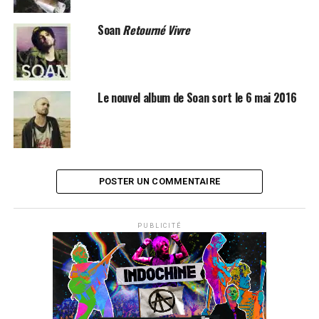
la voix de Rachid Taha accentuant le côté poignant et
vécu de la chose. Le titre
Il ne se passe rien
quant à lui
Soan
Retourné Vivre
annonce clairement ses rêves, réussir à nous sortir de ce
marasme ambiant et nous décrocher un sourire.
Les
albums de Soan sont disponibles sur
iTunes
et
Amazon
!
Le nouvel album de Soan sort le 6 mai 2016
SUJETS ASSOCIÉS:
RACHID TAHA
SENS INTERDITS
SOAN
POSTER UN COMMENTAIRE
PUBLICITÉ