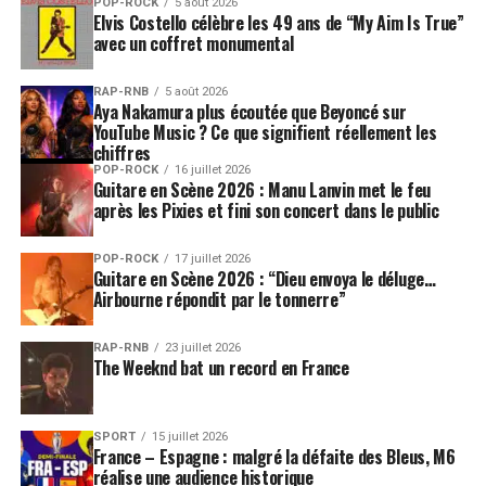
POP-ROCK
5 août 2026
Elvis Costello célèbre les 49 ans de “My Aim Is True”
avec un coffret monumental
RAP-RNB
5 août 2026
Aya Nakamura plus écoutée que Beyoncé sur
YouTube Music ? Ce que signifient réellement les
chiffres
POP-ROCK
16 juillet 2026
Guitare en Scène 2026 : Manu Lanvin met le feu
après les Pixies et fini son concert dans le public
POP-ROCK
17 juillet 2026
Guitare en Scène 2026 : “Dieu envoya le déluge…
Airbourne répondit par le tonnerre”
RAP-RNB
23 juillet 2026
The Weeknd bat un record en France
SPORT
15 juillet 2026
France – Espagne : malgré la défaite des Bleus, M6
réalise une audience historique