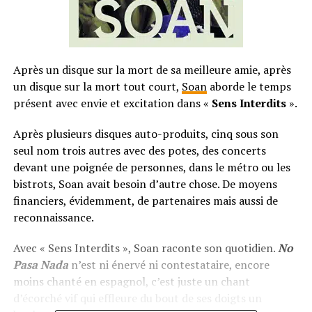
Après un disque sur la mort de sa meilleure amie, après
un disque sur la mort tout court,
Soan
aborde le temps
présent avec envie et excitation dans «
Sens Interdits
».
Après plusieurs disques auto-produits, cinq sous son
seul nom trois autres avec des potes, des concerts
devant une poignée de personnes, dans le métro ou les
bistrots, Soan avait besoin d’autre chose. De moyens
financiers, évidemment, de partenaires mais aussi de
reconnaissance.
Avec « Sens Interdits », Soan raconte son quotidien.
No
Pasa Nada
n’est ni énervé ni contestataire, encore
moins chanté en espagnol, c’est juste un chant
d’écorché vif qui effleure du bout de ses doigts un