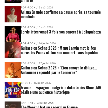
chiffres
POP-ROCK
5 août 2026
Ariana Grande confirme sa pause après sa tournée
mondiale
POP-ROCK
3 août 2026
Lorde interrompt 3 fois son concert à Lollapalooza
POP-ROCK
16 juillet 2026
Guitare en Scène 2026 : Manu Lanvin met le feu
après les Pixies et fini son concert dans le public
POP-ROCK
17 juillet 2026
Guitare en Scène 2026 : “Dieu envoya le déluge…
Airbourne répondit par le tonnerre”
SPORT
15 juillet 2026
France – Espagne : malgré la défaite des Bleus, M6
réalise une audience historique
RAP-RNB
23 juillet 2026
The Weeknd bat un record en France