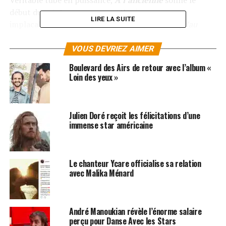
début du printemps avec sa rythmique reggae
LIRE LA SUITE
implacable. «
Dis moi que tu m’aimes, dis moi qu’au
m’aimes, à l’ancienne, à l’ancienne
», chante le duo
événement
Soan
et
Tryo
.
VOUS DEVRIEZ AIMER
Boulevard des Airs de retour avec l’album «
Dans le clip, on retrouve des invités de marque :
Juliette
Loin des yeux »
Arnaud
,
Chinois Marrant
et
Marion Seclin
qui se
retrouvent tous embarqués avec Soan dans une
aventure à l’ancienne.
Julien Doré reçoit les félicitations d’une
immense star américaine
LES ALBUMS DE SOAN SONT DISPONIBLES SUR
AMAZON
Le chanteur Ycare officialise sa relation
SUJETS ASSOCIÉS:
NOUVELLE STAR
SOAN
TRYO
avec Malika Ménard
André Manoukian révèle l’énorme salaire
perçu pour Danse Avec les Stars