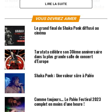
la suite, il a été graphiste avant de tout plaquer pour
LIRE LA SUITE
monter son groupe de rock. C’est ainsi qu’est né
Shaka
Ponk
au début des années 2000, avec le succès qu’on lui
connait aujourd’hui !
VOUS DEVRIEZ AIMER
Le grand final de Shaka Ponk diffusé au
LES ALBUMS DE SHAKA PONK SONT DISPONIBLES
cinéma
ICI
SUJETS ASSOCIÉS:
HELENE ET LES GARCONS
SHAKA PONK
Taratata célèbre son 30ème anniversaire
dans la plus grande salle de concert
d’Europe
Shaka Ponk : Une valeur sûre à Paléo
Comme toujours… Le Paléo Festival 2023
complet en moins d’une heure !