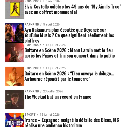
POP-ROCK
5 août 2026
Elvis Costello célèbre les 49 ans de “My Aim Is True”
avec un coffret monumental
RAP-RNB
5 août 2026
Aya Nakamura plus écoutée que Beyoncé sur
YouTube Music ? Ce que signifient réellement les
chiffres
POP-ROCK
16 juillet 2026
Guitare en Scène 2026 : Manu Lanvin met le feu
après les Pixies et fini son concert dans le public
POP-ROCK
17 juillet 2026
Guitare en Scène 2026 : “Dieu envoya le déluge…
Airbourne répondit par le tonnerre”
RAP-RNB
23 juillet 2026
The Weeknd bat un record en France
SPORT
15 juillet 2026
France – Espagne : malgré la défaite des Bleus, M6
réalise une audience historique