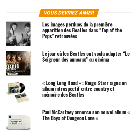
ainsi arrangé un écrin pop de toute beauté, qui relie la
VOUS DEVRIEZ AIMER
France d’
Alain Chamfort
à l’Angleterre de
Coldplay
.
Les images perdues de la première
Soit dix chansons à la mélancolie douce et la poésie
apparition des Beatles dans “Top of the
désarmante, portées par des mélodies attachantes.
Pops” retrouvées
Après un succès fou en Belgique, la révélation belge
débarque enfin en France ! Pour télécharger l’album
Le jour où les Beatles ont voulu adapter “Le
d’Antoine Chance,
cliquez ici
!
Seigneur des anneaux” au cinéma
SUJETS ASSOCIÉS:
THE BEATLES
« Long Long Road » : Ringo Starr signe un
album introspectif entre country et
mémoire des Beatles
Paul McCartney annonce son nouvel album «
The Boys of Dungeon Lane »