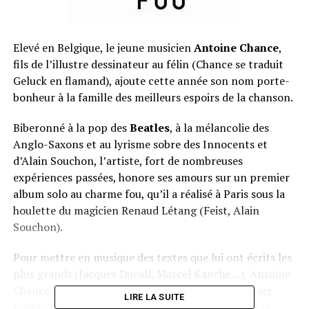
Elevé en Belgique, le jeune musicien
Antoine Chance
,
fils de l’illustre dessinateur au félin (Chance se traduit
Geluck en flamand), ajoute cette année son nom porte-
bonheur à la famille des meilleurs espoirs de la chanson.
Biberonné à la pop des
Beatles
, à la mélancolie des
Anglo-Saxons et au lyrisme sobre des Innocents et
d’Alain Souchon, l’artiste, fort de nombreuses
expériences passées, honore ses amours sur un premier
album solo au charme fou, qu’il a réalisé à Paris sous la
houlette du magicien Renaud Létang (Feist, Alain
Souchon).
Pour mettre en musique des textes que lui ont écrits les
plus grands (Jacques Duvall, Marcel Kanche…), Antoine
Chance a réuni une belle famille de musiciens (Craig
LIRE LA SUITE
Walker d’Archive, Ludovic Bruni, Vincent Taeger) et