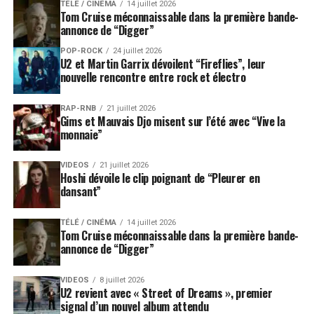
TÉLÉ / CINÉMA
14 juillet 2026
Tom Cruise méconnaissable dans la première bande-
annonce de “Digger”
POP-ROCK
24 juillet 2026
U2 et Martin Garrix dévoilent “Fireflies”, leur
nouvelle rencontre entre rock et électro
RAP-RNB
21 juillet 2026
Gims et Mauvais Djo misent sur l’été avec “Vive la
monnaie”
VIDEOS
21 juillet 2026
Hoshi dévoile le clip poignant de “Pleurer en
dansant”
TÉLÉ / CINÉMA
14 juillet 2026
Tom Cruise méconnaissable dans la première bande-
annonce de “Digger”
VIDEOS
8 juillet 2026
U2 revient avec « Street of Dreams », premier
signal d’un nouvel album attendu