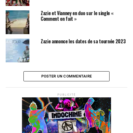
Un corps sain dans un esprit sain, Marjolaine parle de
l’Amour moderne, elle veut bien être « femme mais pas
Zazie et Vianney en duo sur le single «
d’un homme » et « ne dépend de personne ». Volontiers
Comment on fait »
Amoureuse, mais sans les tra la la la et elle le chante
sublimement bien. Insoumise, elle le crie, et désire « les
hommes à poils », à découvrir absolument. Ces chansons
Zazie annonce les dates de sa tournée 2023
qui font du bien au cœur et à l’âme dans lesquelles la
gent féminine devrait s’y retrouver.
LES ALBUMS DE
MARJOLAINE PIEMONT
SONT
DISPONIBLES SUR
AMAZON
POSTER UN COMMENTAIRE
http://www.marjolainepiemont.com
PUBLICITÉ
SUJETS ASSOCIÉS:
ZAZIE