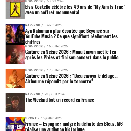
POP-ROCK
5 août 2026
Elvis Costello célèbre les 49 ans de “My Aim Is True”
avec un coffret monumental
RAP-RNB
5 août 2026
Aya Nakamura plus écoutée que Beyoncé sur
YouTube Music ? Ce que signifient réellement les
chiffres
POP-ROCK
16 juillet 2026
Guitare en Scène 2026 : Manu Lanvin met le feu
après les Pixies et fini son concert dans le public
POP-ROCK
17 juillet 2026
Guitare en Scène 2026 : “Dieu envoya le déluge…
Airbourne répondit par le tonnerre”
RAP-RNB
23 juillet 2026
The Weeknd bat un record en France
SPORT
15 juillet 2026
France – Espagne : malgré la défaite des Bleus, M6
réalise une audience historique