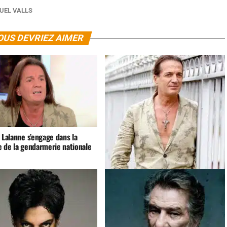
UEL VALLS
OUS DEVRIEZ AIMER
 Lalanne s’engage dans la
e de la gendarmerie nationale
La très surprenante reconversion de
Francis Lalanne