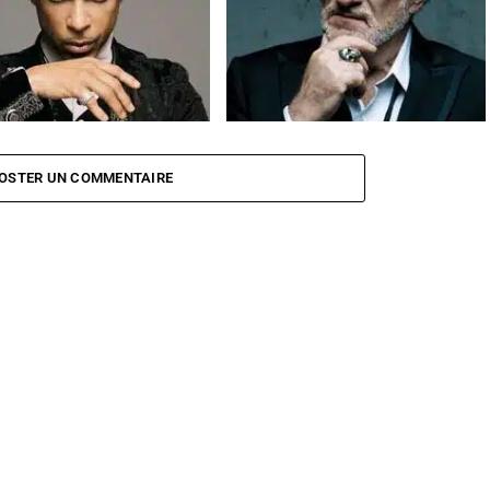
e planétaire pour Prince
Eddy Mitchell critique Manuel Valls et
François Hollande
OSTER UN COMMENTAIRE