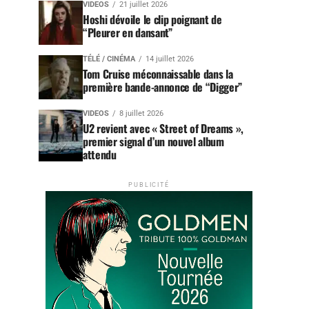
VIDEOS
21 juillet 2026
Hoshi dévoile le clip poignant de
“Pleurer en dansant”
TÉLÉ / CINÉMA
14 juillet 2026
Tom Cruise méconnaissable dans la
première bande-annonce de “Digger”
VIDEOS
8 juillet 2026
U2 revient avec « Street of Dreams »,
premier signal d’un nouvel album
attendu
PUBLICITÉ