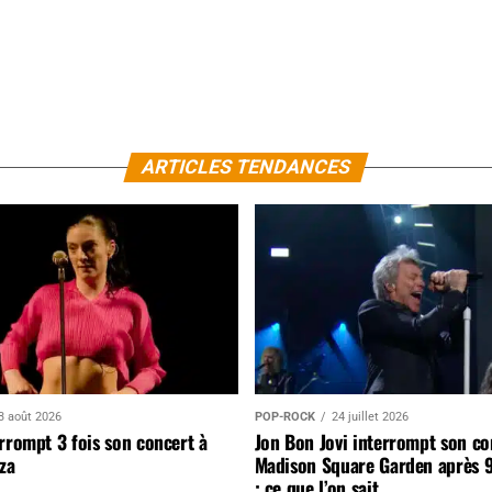
ARTICLES TENDANCES
3 août 2026
POP-ROCK
24 juillet 2026
rrompt 3 fois son concert à
Jon Bon Jovi interrompt son co
za
Madison Square Garden après 
: ce que l’on sait…