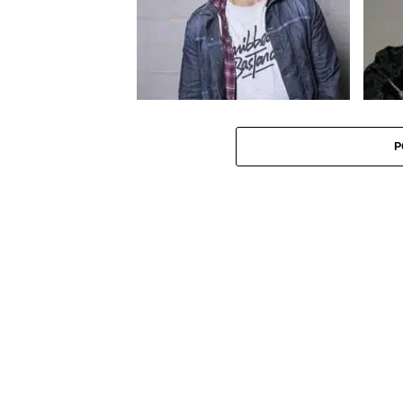
JoeyStarr en colère contre la loi El
Hommag
Khomri
P