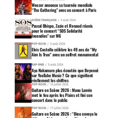
Weezer annonce sa tournée mondiale
“The Gathering” avec un concert à Paris
SCÈNE FRANÇAISE
5 août 2026
Pascal Obispo, Zazie et Renaud réunis
pour le concert “SOS Solidarité
Incendies” sur M6
POP-ROCK
5 août 2026
Elvis Costello célèbre les 49 ans de “My
Aim Is True” avec un coffret monumental
RAP-RNB
5 août 2026
Aya Nakamura plus écoutée que Beyoncé
sur YouTube Music ? Ce que signifient
réellement les chiffres
POP-ROCK
16 juillet 2026
Guitare en Scène 2026 : Manu Lanvin
met le feu après les Pixies et fini son
concert dans le public
POP-ROCK
17 juillet 2026
Guitare en Scène 2026 : “Dieu envoya le