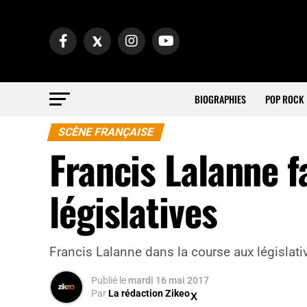
BIOGRAPHIES
POP ROCK
SCÈNE FRANÇAISE
Francis Lalanne f
législatives
Francis Lalanne dans la course aux législati
Publié
le
mardi 16 mai 2017
Par
La rédaction Zikeo