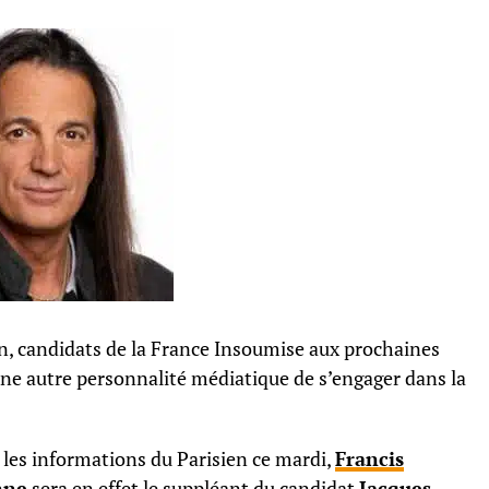
n
, candidats de la France Insoumise aux prochaines
d’une autre personnalité médiatique de s’engager dans la
 les informations du Parisien ce mardi,
Francis
nne
sera en effet le suppléant du candidat
Jacques