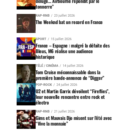
déluge… Airbourne répondit par le
tonnerre”
RAP-RNB
23 juillet 2026
The Weeknd bat un record en France
SPORT
15 juillet 2026
France – Espagne : malgré la défaite des
Bleus, M6 réalise une audience
historique
TÉLÉ / CINÉMA
14 juillet 2026
Tom Cruise méconnaissable dans la
première bande-annonce de “Digger”
POP-ROCK
24 juillet 2026
U2 et Martin Garrix dévoilent “Fireflies”,
leur nouvelle rencontre entre rock et
électro
RAP-RNB
21 juillet 2026
Gims et Mauvais Djo misent sur l’été avec
“Vive la monnaie”