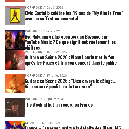
POP-ROCK
5 août 2026
Elvis Costello célèbre les 49 ans de “My Aim Is True”
avec un coffret monumental
RAP-RNB
5 août 2026
Aya Nakamura plus écoutée que Beyoncé sur
YouTube Music ? Ce que signifient réellement les
chiffres
POP-ROCK
16 juillet 2026
Guitare en Scène 2026 : Manu Lanvin met le feu
après les Pixies et fini son concert dans le public
POP-ROCK
17 juillet 2026
Guitare en Scène 2026 : “Dieu envoya le déluge…
Airbourne répondit par le tonnerre”
RAP-RNB
23 juillet 2026
The Weeknd bat un record en France
SPORT
15 juillet 2026
France – Espagne : malgré la défaite des Bleus, M6