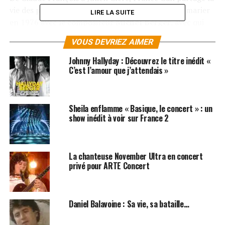
vie des plus grands artistes français, avant de se marier
LIRE LA SUITE
en 1976 avec le compositeur
Michel Berger
, avec qui
elle aura deux enfants.
VOUS DEVRIEZ AIMER
Aujourd’hui, France Gall nous quitte en laissant derrière
Johnny Hallyday : Découvrez le titre inédit «
elle quelques-unes des plus grandes chansons de la
C’est l’amour que j’attendais »
variété française.
LES ALBUMS DE FRANCE GALL SONT DISPONIBLES
Sheila enflamme « Basique, le concert » : un
SUR
ITUNES
ET
AMAZON
show inédit à voir sur France 2
SUJETS ASSOCIÉS:
FRANCE GALL
MICHEL BERGER
La chanteuse November Ultra en concert
privé pour ARTE Concert
Daniel Balavoine : Sa vie, sa bataille…