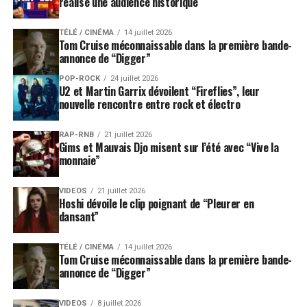
réalise une audience historique
TÉLÉ / CINÉMA
14 juillet 2026
Tom Cruise méconnaissable dans la première bande-
annonce de “Digger”
POP-ROCK
24 juillet 2026
U2 et Martin Garrix dévoilent “Fireflies”, leur
nouvelle rencontre entre rock et électro
RAP-RNB
21 juillet 2026
Gims et Mauvais Djo misent sur l’été avec “Vive la
monnaie”
VIDEOS
21 juillet 2026
Hoshi dévoile le clip poignant de “Pleurer en
dansant”
TÉLÉ / CINÉMA
14 juillet 2026
Tom Cruise méconnaissable dans la première bande-
annonce de “Digger”
VIDEOS
8 juillet 2026