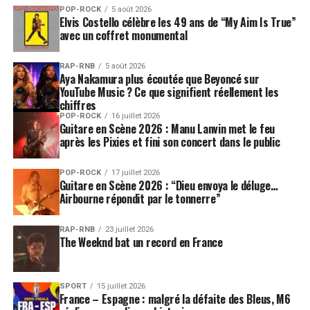
POP-ROCK
5 août 2026
Elvis Costello célèbre les 49 ans de “My Aim Is True”
avec un coffret monumental
RAP-RNB
5 août 2026
Aya Nakamura plus écoutée que Beyoncé sur
YouTube Music ? Ce que signifient réellement les
chiffres
POP-ROCK
16 juillet 2026
Guitare en Scène 2026 : Manu Lanvin met le feu
après les Pixies et fini son concert dans le public
POP-ROCK
17 juillet 2026
Guitare en Scène 2026 : “Dieu envoya le déluge…
Airbourne répondit par le tonnerre”
RAP-RNB
23 juillet 2026
The Weeknd bat un record en France
SPORT
15 juillet 2026
France – Espagne : malgré la défaite des Bleus, M6