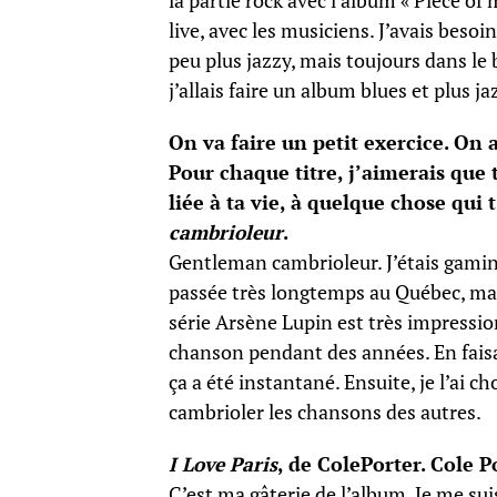
la partie rock avec l’album « Piece of 
live, avec les musiciens. J’avais beso
peu plus jazzy, mais toujours dans le
j’allais faire un album blues et plus j
On va faire un petit exercice. On 
Pour chaque titre, j’aimerais que 
liée à ta vie, à quelque chose qu
cambrioleur
.
Gentleman cambrioleur. J’étais gamin,
passée très longtemps au Québec, mai
série Arsène Lupin est très impressio
chanson pendant des années. En faisa
ça a été instantané. Ensuite, je l’ai ch
cambrioler les chansons des autres.
I Love Paris
, de ColePorter. Cole P
C’est ma gâterie de l’album. Je me sui