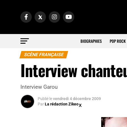
BIOGRAPHIES
POP ROCK
SCÈNE FRANÇAISE
Interview chante
Interview Garou
Publié
le
vendredi 4 décembre 2009
Par
La rédaction Zikeo