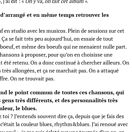
j’ai dit : «
On y va, on fait cet album »
.
e d’arrangé et en même temps retrouver les
f en studio avec les musicos. Plein de sessions sur cet
 Ça se fait très peu aujourd’hui, on essaie de tout
du boeuf, et même des boeufs qui ne menaient nulle part.
1 chansons à proposer, pour qu’on en choisisse une
ont été retenu. On a donc continué à chercher ailleurs. On
es très allongées, et ça ne marchait pas. On a attaqué
fre. On ne trouvait pas.
end le point commun de toutes ces chansons, qui
 gens très différents, et des personnalités très
uleur, le blues.
 toi ? J’entends souvent dire ça, depuis que je fais des
ù c’était la couleur blues, rhythm&blues. J’ai renoué avec