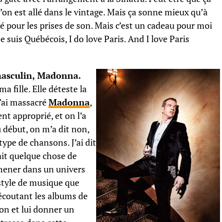
’on est allé dans le vintage. Mais ça sonne mieux qu’à
é pour les prises de son. Mais c’est un cadeau pour moi
e suis Québécois, I do love Paris. And I love Paris
masculin, Madonna.
a fille. Elle déteste la
 j’ai massacré
Madonna
,
ent approprié, et on l’a
u début, on m’a dit non,
 type de chansons. J’ai dit
avait quelque chose de
amener dans un univers
e style de musique que
n écoutant les albums de
on et lui donner un