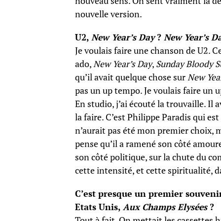
nouveau sens. On sent vraiment la dé
nouvelle version.
U2,
New Year’s Day
?
New Year’s D
Je voulais faire une chanson de U2. Ce n
ado,
New Year’s Day
,
Sunday Bloody 
qu’il avait quelque chose sur
New Year
pas un up tempo. Je voulais faire un up
En studio, j’ai écouté la trouvaille. Il
la faire. C’est Philippe Paradis qui e
n’aurait pas été mon premier choix, 
pense qu’il a ramené son côté amoure
son côté politique, sur la chute du 
cette intensité, et cette spiritualité
C’est presque un premier souvenir
Etats Unis,
Aux Champs Elysées
?
Tout à fait. On mettait les cassettes 