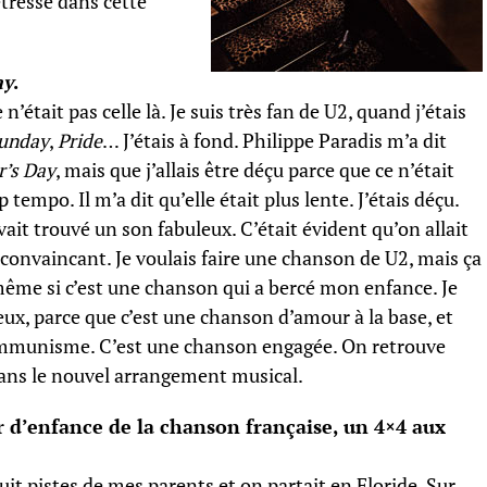
tresse dans cette
ay
.
’était pas celle là. Je suis très fan de U2, quand j’étais
Sunday
,
Pride
… J’étais à fond. Philippe Paradis m’a dit
’s Day
, mais que j’allais être déçu parce que ce n’était
 tempo. Il m’a dit qu’elle était plus lente. J’étais déçu.
 avait trouvé un son fabuleux. C’était évident qu’on allait
st convaincant. Je voulais faire une chanson de U2, mais ça
même si c’est une chanson qui a bercé mon enfance. Je
ux, parce que c’est une chanson d’amour à la base, et
communisme. C’est une chanson engagée. On retrouve
, dans le nouvel arrangement musical.
 d’enfance de la chanson française, un 4×4 aux
huit pistes de mes parents et on partait en Floride. Sur