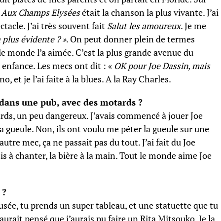
.
Aux Champs Elysées
était la chanson la plus vivante. J’ai
ctacle. J’ai très souvent fait
Salut les amoureux
. Je me
 plus évidente ? »
. On peut donner plein de termes
 le monde l’a aimée. C’est la plus grande avenue du
enfance. Les mecs ont dit : «
OK pour Joe Dassin, mais
iano, et je l’ai faite à la blues. A la Ray Charles.
, dans une pub, avec des motards ?
ards, un peu dangereux. J’avais commencé à jouer Joe
la gueule. Non, ils ont voulu me péter la gueule sur une
utre mec, ça ne passait pas du tout. J’ai fait du Joe
is à chanter, la bière à la main. Tout le monde aime Joe
?
sée, tu prends un super tableau, et une statuette que tu
rait pensé que j’aurais pu faire un Rita Mitsouko. Je la