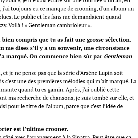
my soul », je me suis éclaté sur une tournée d’un an, en
in, j’ai toujours eu ce manque de crooning, d’un album un
 blues. Le public et les fans me demandaient quand
azzy. Voilà ! « Gentleman cambrioleur ».
a bien compris que tu as fait une grosse sélection.
tu me dises s’il y a un souvenir, une circonstance
i t’a marqué. On commence bien sûr par
Gentleman
 et je ne pense pas que la série d’Arsène Lupin soit
s c’est une des premières mélodies qui m’ait marqué. La
nnante quand tu es gamin. Après, j’ai oublié cette
nt ma recherche de chansons, je suis tombé sur elle, et
oisi pour le titre de l’album, parce que c’est l’idée de
orter est l’ultime crooner.
s gâté avec l’arrangement à la Sinatra. Peut être que ça