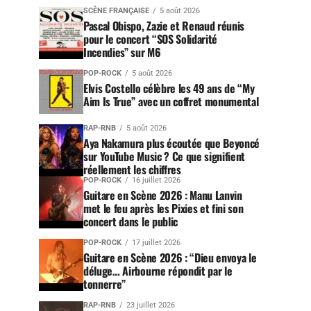
SCÈNE FRANÇAISE
5 août 2026
Pascal Obispo, Zazie et Renaud réunis
pour le concert “SOS Solidarité
Incendies” sur M6
POP-ROCK
5 août 2026
Elvis Costello célèbre les 49 ans de “My
Aim Is True” avec un coffret monumental
RAP-RNB
5 août 2026
Aya Nakamura plus écoutée que Beyoncé
sur YouTube Music ? Ce que signifient
réellement les chiffres
POP-ROCK
16 juillet 2026
Guitare en Scène 2026 : Manu Lanvin
met le feu après les Pixies et fini son
concert dans le public
POP-ROCK
17 juillet 2026
Guitare en Scène 2026 : “Dieu envoya le
déluge… Airbourne répondit par le
tonnerre”
RAP-RNB
23 juillet 2026