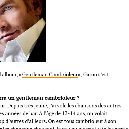
l album, «
Gentleman Cambrioleur
« , Garou s’est
venu un gentleman cambrioleur ?
r. Depuis très jeune, j’ai volé les chansons des autres
 années de bar. A l’âge de 13-14 ans, on volait
 d’autres d’ailleurs. On est tous cambrioleur à son
r les chansons chez moi. Je ne voulais pas juste les sortir