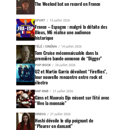
The Weeknd bat un record en France
SPORT
15 juillet 2026
France – Espagne : malgré la défaite des
Bleus, M6 réalise une audience
historique
TÉLÉ / CINÉMA
14 juillet 2026
Tom Cruise méconnaissable dans la
première bande-annonce de “Digger”
POP-ROCK
24 juillet 2026
U2 et Martin Garrix dévoilent “Fireflies”,
leur nouvelle rencontre entre rock et
électro
RAP-RNB
21 juillet 2026
Gims et Mauvais Djo misent sur l’été avec
“Vive la monnaie”
VIDEOS
21 juillet 2026
Hoshi dévoile le clip poignant de
“Pleurer en dansant”