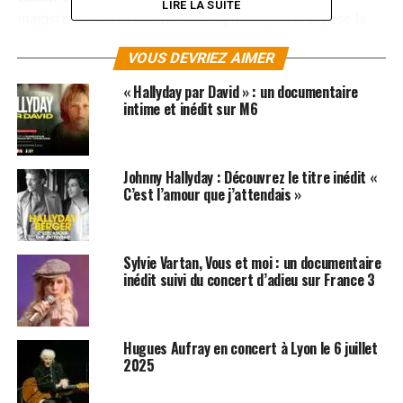
LIRE LA SUITE
magistrales orchestrations symphoniques il dépose la
voix d’un des plus grands chanteurs français pour une
VOUS DEVRIEZ AIMER
relecture respectueuse de son patrimoine musical. A
noter que cet album est d’ores et déjà disponible sur
« Hallyday par David » : un documentaire
Amazon
!
intime et inédit sur M6
Fidèle à l’habitude prise avec Johnny il nous offre, en
prime, deux reprises somptueuses des standards de deux
Johnny Hallyday : Découvrez le titre inédit «
autres géants :
Ne me quitte pas
(
Jacques Brel
) et
Love
C’est l’amour que j’attendais »
me tender
(
Elvis Presley
).
LES ALBUMS DE JOHNNY HALLYDAY SONT
Sylvie Vartan, Vous et moi : un documentaire
DISPONIBLES ICI
inédit suivi du concert d’adieu sur France 3
SUJETS ASSOCIÉS:
JOHNNY HALLYDAY
Hugues Aufray en concert à Lyon le 6 juillet
2025