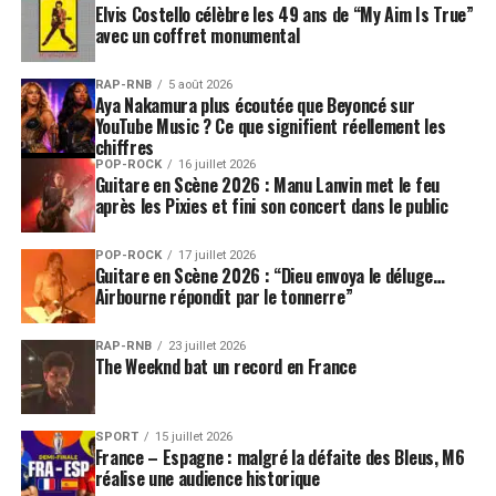
Elvis Costello célèbre les 49 ans de “My Aim Is True”
avec un coffret monumental
RAP-RNB
5 août 2026
Aya Nakamura plus écoutée que Beyoncé sur
YouTube Music ? Ce que signifient réellement les
chiffres
POP-ROCK
16 juillet 2026
Guitare en Scène 2026 : Manu Lanvin met le feu
après les Pixies et fini son concert dans le public
POP-ROCK
17 juillet 2026
Guitare en Scène 2026 : “Dieu envoya le déluge…
Airbourne répondit par le tonnerre”
RAP-RNB
23 juillet 2026
The Weeknd bat un record en France
SPORT
15 juillet 2026
France – Espagne : malgré la défaite des Bleus, M6
réalise une audience historique