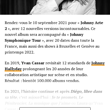
Rendez-vous le 10 septembre 2021 pour «
Johnny Acte
2
», avec 12 nouvelles versions incontournables. Ce
nouvel album sera accompagné du «
Johnny
Symphonique Tour
», avec 20 dates dans toute la
France, mais aussi des shows à Bruxelles et Genève au
printemps 2022.
En 2019,
Yvan Cassar
revisitait 12 standards de
Johnny
Hallyday
prolongeant les 20 années de leur
collaboration artistique sur scène et en studio.
Résultat : bientôt 500.000 albums vendus.
En 2021, l’histoire continue et après
Diégo, libre dans
sa tête
, c’est aujourd’hui :
Je te promets
,
Le
Pénitencier
,
La musique que j’aime
ou
Laura
qu’Yvan
Cassar revisite. De l’écrin le plus dépouillé aux