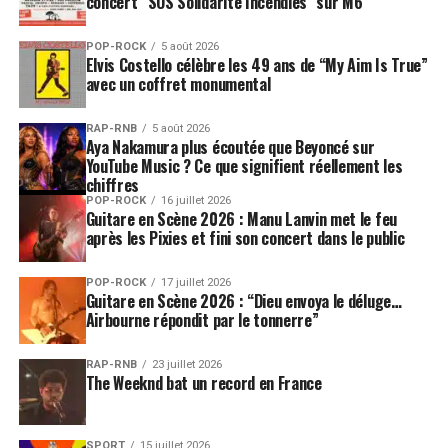
concert “SOS Solidarité Incendies” sur M6
POP-ROCK
5 août 2026
Elvis Costello célèbre les 49 ans de “My Aim Is True”
avec un coffret monumental
RAP-RNB
5 août 2026
Aya Nakamura plus écoutée que Beyoncé sur
YouTube Music ? Ce que signifient réellement les
chiffres
POP-ROCK
16 juillet 2026
Guitare en Scène 2026 : Manu Lanvin met le feu
après les Pixies et fini son concert dans le public
POP-ROCK
17 juillet 2026
Guitare en Scène 2026 : “Dieu envoya le déluge…
Airbourne répondit par le tonnerre”
RAP-RNB
23 juillet 2026
The Weeknd bat un record en France
SPORT
15 juillet 2026