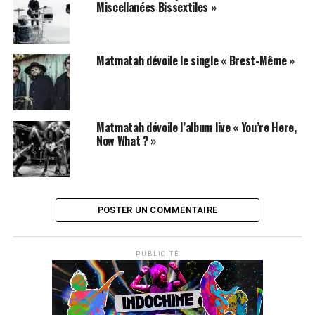
Miscellanées Bissextiles »
ICI
SUJETS ASSOCIÉS:
MATMATAH
Matmatah dévoile le single « Brest-Même »
Matmatah dévoile l’album live « You’re Here,
Now What ? »
POSTER UN COMMENTAIRE
PUBLICITÉ