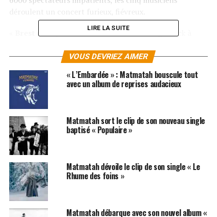
déroulent un concert furieux, fiévreux.
LIRE LA SUITE
«
Brest (Live)
» est un déferlement d’énergie rock à
écouter en attendant de fêter les 30 ans de
Matmatah
,
qui seront célébrés le 11 octobre 2025 à l’
Accor Arena
VOUS DEVRIEZ AIMER
à
Paris
.
« L’Embardée » : Matmatah bouscule tout
avec un album de reprises audacieux
Des classiques de son répertoire jusqu’aux tous derniers
titres, le groupe balaie 16 morceaux de sa discographie,
remaniés pour le live. Les singles,percutants, parfois
Matmatah sort le clip de son nouveau single
inattendus, s’enchaînent avec des envolées
baptisé « Populaire »
ensorcelantes, portées par une salle comble.
Pour l’occasion,
Matmatah
a convié
David Pasquet
, à la
Matmatah dévoile le clip de son single « Le
bombarde, et
Kevin Camus
, à l’
Uilleann Pipe
. Le plaisir
Rhume des foins »
de la scène se mêle à une complicité touchante avec le
public. Et on en redemande !
Matmatah débarque avec son nouvel album «
LES ALBUMS DE MATMATAH SONT DISPONIBLES