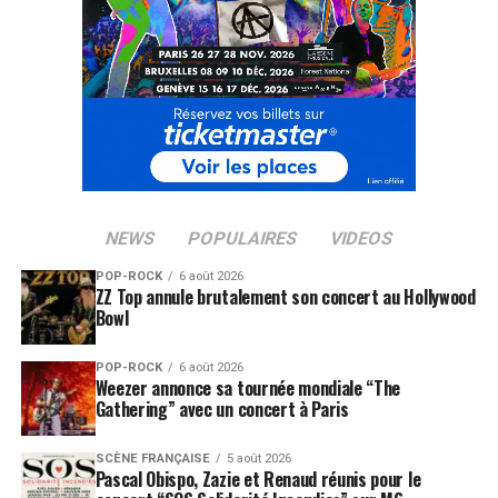
NEWS
POPULAIRES
VIDEOS
POP-ROCK
6 août 2026
ZZ Top annule brutalement son concert au Hollywood
Bowl
POP-ROCK
6 août 2026
Weezer annonce sa tournée mondiale “The
Gathering” avec un concert à Paris
SCÈNE FRANÇAISE
5 août 2026
Pascal Obispo, Zazie et Renaud réunis pour le