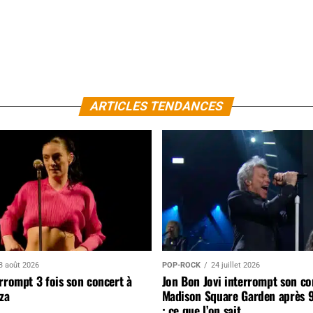
ARTICLES TENDANCES
3 août 2026
POP-ROCK
24 juillet 2026
rrompt 3 fois son concert à
Jon Bon Jovi interrompt son co
za
Madison Square Garden après 
: ce que l’on sait…