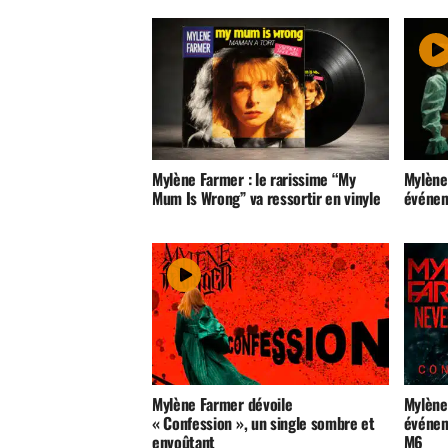
Mylène Farmer : le rarissime “My
Mylène 
Mum Is Wrong” va ressortir en vinyle
événeme
Mylène Farmer dévoile
Mylène
« Confession », un single sombre et
événeme
envoûtant
M6