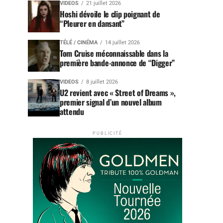
VIDEOS
21 juillet 2026
Hoshi dévoile le clip poignant de
“Pleurer en dansant”
TÉLÉ / CINÉMA
14 juillet 2026
Tom Cruise méconnaissable dans la
première bande-annonce de “Digger”
VIDEOS
8 juillet 2026
U2 revient avec « Street of Dreams »,
premier signal d’un nouvel album
attendu
PUBLICITÉ