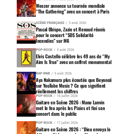
Weezer annonce sa tournée mondiale
“The Gathering” avec un concert à Paris
SCÈNE FRANÇAISE
5 août 2026
Pascal Obispo, Zazie et Renaud réunis
pour le concert “SOS Solidarité
Incendies” sur M6
POP-ROCK
5 août 2026
Elvis Costello célèbre les 49 ans de “My
Aim Is True” avec un coffret monumental
RAP-RNB
5 août 2026
Aya Nakamura plus écoutée que Beyoncé
sur YouTube Music ? Ce que signifient
réellement les chiffres
POP-ROCK
16 juillet 2026
Guitare en Scène 2026 : Manu Lanvin
met le feu après les Pixies et fini son
concert dans le public
POP-ROCK
17 juillet 2026
Guitare en Scène 2026 : “Dieu envoya le