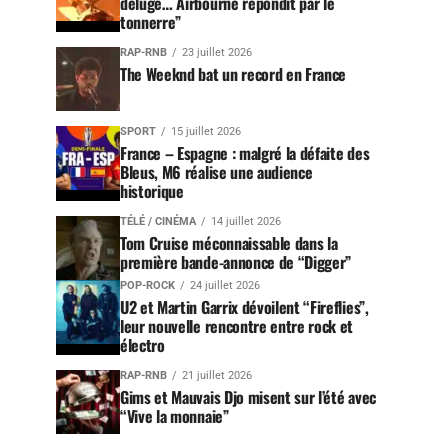
déluge… Airbourne répondit par le
tonnerre”
RAP-RNB
23 juillet 2026
The Weeknd bat un record en France
SPORT
15 juillet 2026
France – Espagne : malgré la défaite des
Bleus, M6 réalise une audience
historique
TÉLÉ / CINÉMA
14 juillet 2026
Tom Cruise méconnaissable dans la
première bande-annonce de “Digger”
POP-ROCK
24 juillet 2026
U2 et Martin Garrix dévoilent “Fireflies”,
leur nouvelle rencontre entre rock et
électro
RAP-RNB
21 juillet 2026
Gims et Mauvais Djo misent sur l’été avec
“Vive la monnaie”