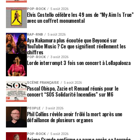
POP-ROCK
5 août 2026
Elvis Costello célèbre les 49 ans de “My Aim Is True”
avec un coffret monumental
RAP-RNB
5 août 2026
Aya Nakamura plus écoutée que Beyoncé sur
YouTube Music ? Ce que signifient réellement les
chiffres
POP-ROCK
3 août 2026
Lorde interrompt 3 fois son concert à Lollapalooza
SCÈNE FRANÇAISE
5 août 2026
Pascal Obispo, Zazie et Renaud réunis pour le
concert “SOS Solidarité Incendies” sur M6
PEOPLE
3 août 2026
Phil Collins révèle avoir frôlé la mort après une
défaillance de plusieurs organes
POP-ROCK
5 août 2026
Ariana Grande confirme sa pause après sa tournée