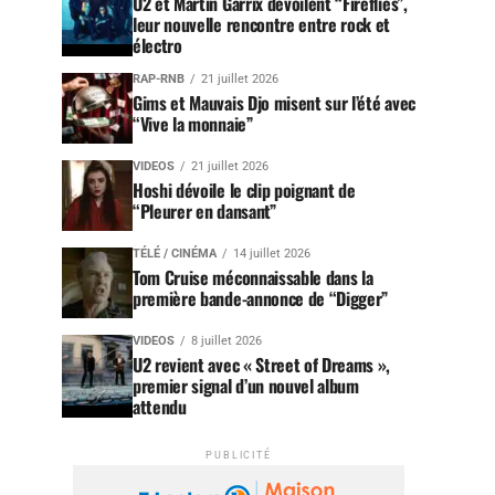
U2 et Martin Garrix dévoilent “Fireflies”,
leur nouvelle rencontre entre rock et
électro
RAP-RNB
21 juillet 2026
Gims et Mauvais Djo misent sur l’été avec
“Vive la monnaie”
VIDEOS
21 juillet 2026
Hoshi dévoile le clip poignant de
“Pleurer en dansant”
TÉLÉ / CINÉMA
14 juillet 2026
Tom Cruise méconnaissable dans la
première bande-annonce de “Digger”
VIDEOS
8 juillet 2026
U2 revient avec « Street of Dreams »,
premier signal d’un nouvel album
attendu
PUBLICITÉ