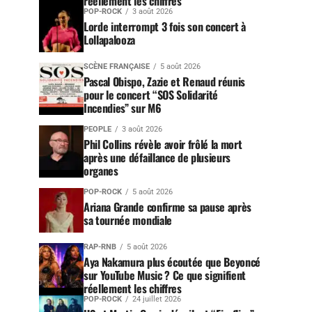
réellement les chiffres
POP-ROCK
3 août 2026
Lorde interrompt 3 fois son concert à
Lollapalooza
SCÈNE FRANÇAISE
5 août 2026
Pascal Obispo, Zazie et Renaud réunis
pour le concert “SOS Solidarité
Incendies” sur M6
PEOPLE
3 août 2026
Phil Collins révèle avoir frôlé la mort
après une défaillance de plusieurs
organes
POP-ROCK
5 août 2026
Ariana Grande confirme sa pause après
sa tournée mondiale
RAP-RNB
5 août 2026
Aya Nakamura plus écoutée que Beyoncé
sur YouTube Music ? Ce que signifient
réellement les chiffres
POP-ROCK
24 juillet 2026