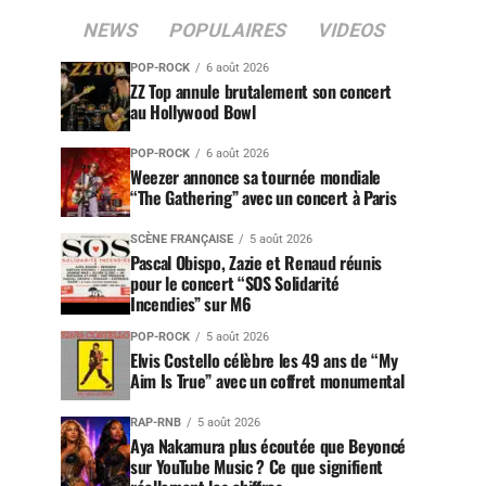
NEWS
POPULAIRES
VIDEOS
POP-ROCK
6 août 2026
ZZ Top annule brutalement son concert
au Hollywood Bowl
POP-ROCK
6 août 2026
Weezer annonce sa tournée mondiale
“The Gathering” avec un concert à Paris
SCÈNE FRANÇAISE
5 août 2026
Pascal Obispo, Zazie et Renaud réunis
pour le concert “SOS Solidarité
Incendies” sur M6
POP-ROCK
5 août 2026
Elvis Costello célèbre les 49 ans de “My
Aim Is True” avec un coffret monumental
RAP-RNB
5 août 2026
Aya Nakamura plus écoutée que Beyoncé
sur YouTube Music ? Ce que signifient