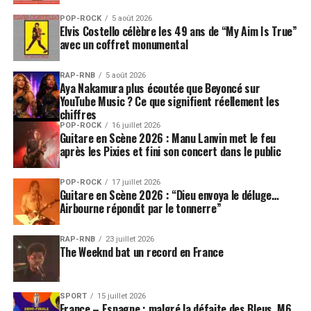
POP-ROCK
5 août 2026
Elvis Costello célèbre les 49 ans de “My Aim Is True”
avec un coffret monumental
RAP-RNB
5 août 2026
Aya Nakamura plus écoutée que Beyoncé sur
YouTube Music ? Ce que signifient réellement les
chiffres
POP-ROCK
16 juillet 2026
Guitare en Scène 2026 : Manu Lanvin met le feu
après les Pixies et fini son concert dans le public
POP-ROCK
17 juillet 2026
Guitare en Scène 2026 : “Dieu envoya le déluge…
Airbourne répondit par le tonnerre”
RAP-RNB
23 juillet 2026
The Weeknd bat un record en France
SPORT
15 juillet 2026
France – Espagne : malgré la défaite des Bleus, M6