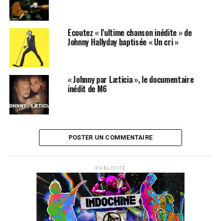
SUJETS ASSOCIÉS:
JOHNNY HALLYDAY
YAROL POUPAUD
Écoutez « l’ultime chanson inédite » de
Johnny Hallyday baptisée « Un cri »
« Johnny par Læticia », le documentaire
inédit de M6
POSTER UN COMMENTAIRE
PUBLICITÉ