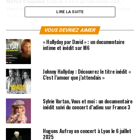
Melvil Poupaud
. Loin de n’être qu’une icône rock,
Yarol travaille également à la réalisation et production
LIRE LA SUITE
d’albums (
Winston McAnuff
,
Adrienne Pauly
,
Bazbaz
…), organise les soirées Rock’n’Roll Friday avec
VOUS DEVRIEZ AIMER
Philippe Manœuvre au Gibus, soirées qui fédèrent toute
une jeune scène rock parisienne. Il compose également
« Hallyday par David » : un documentaire
des morceaux pour des bandes originales de films, dont
intime et inédit sur M6
Bus Palladium de
Christopher Thompson
, qui lui
vaudra d’être nommé aux Césars en 2011, dans la
catégorie meilleure musique de film. En 2012, Yarol
Johnny Hallyday : Découvrez le titre inédit «
devient guitariste et directeur musical de
Johnny
C’est l’amour que j’attendais »
Hallyday
.
[amazon_link
Sylvie Vartan, Vous et moi : un documentaire
asins=’B00CWBVO0A,B003706EGY,B01F7N8NKS,B01M04
inédit suivi du concert d’adieu sur France 3
template=’ProductCarousel’ store=’wwwzikeonet-21′
marketplace=’FR’ link_id=’d7e70574-7621-11e8-b63d-
97d69cd3854f’]
Hugues Aufray en concert à Lyon le 6 juillet
2025