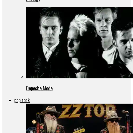
Depeche Mode
pop rock