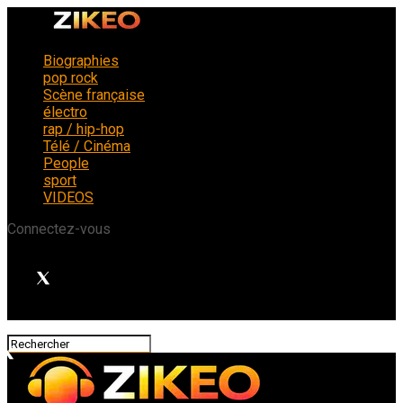
Biographies
pop rock
Scène française
électro
rap / hip-hop
Télé / Cinéma
People
sport
VIDEOS
Connectez-vous