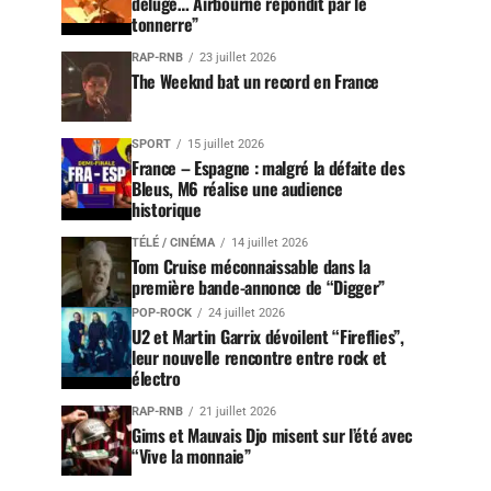
déluge… Airbourne répondit par le
tonnerre”
RAP-RNB
23 juillet 2026
The Weeknd bat un record en France
SPORT
15 juillet 2026
France – Espagne : malgré la défaite des
Bleus, M6 réalise une audience
historique
TÉLÉ / CINÉMA
14 juillet 2026
Tom Cruise méconnaissable dans la
première bande-annonce de “Digger”
POP-ROCK
24 juillet 2026
U2 et Martin Garrix dévoilent “Fireflies”,
leur nouvelle rencontre entre rock et
électro
RAP-RNB
21 juillet 2026
Gims et Mauvais Djo misent sur l’été avec
“Vive la monnaie”