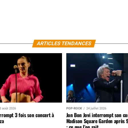
ARTICLES TENDANCES
3 août 2026
POP-ROCK
24 juillet 2026
rrompt 3 fois son concert à
Jon Bon Jovi interrompt son co
za
Madison Square Garden après 
: ce que l’on sait…