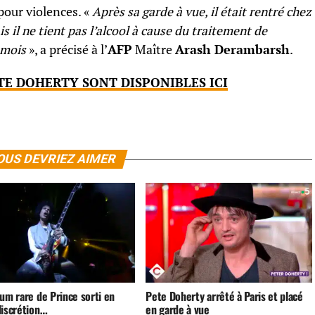
pour violences. «
Après sa garde à vue, il était rentré chez
is il ne tient pas l’alcool à cause du traitement de
 mois
», a précisé à l’
AFP
Maître
Arash Derambarsh
.
TE DOHERTY SONT DISPONIBLES ICI
OUS DEVRIEZ AIMER
um rare de Prince sorti en
Pete Doherty arrêté à Paris et placé
discrétion…
en garde à vue