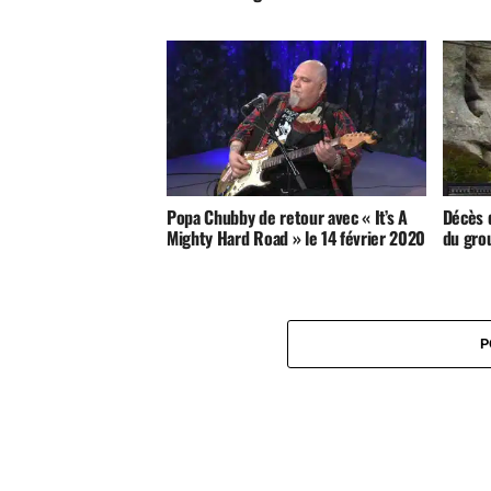
Popa Chubby de retour avec « It’s A
Décès d
Mighty Hard Road » le 14 février 2020
du gro
P