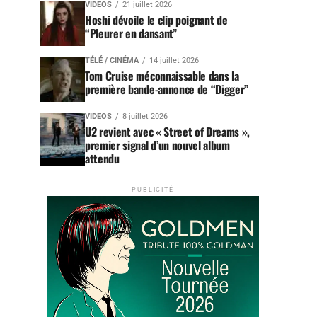
VIDEOS
21 juillet 2026
Hoshi dévoile le clip poignant de
“Pleurer en dansant”
TÉLÉ / CINÉMA
14 juillet 2026
Tom Cruise méconnaissable dans la
première bande-annonce de “Digger”
VIDEOS
8 juillet 2026
U2 revient avec « Street of Dreams »,
premier signal d’un nouvel album
attendu
PUBLICITÉ