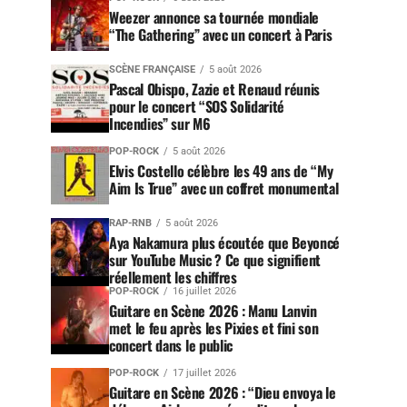
Weezer annonce sa tournée mondiale
“The Gathering” avec un concert à Paris
SCÈNE FRANÇAISE
5 août 2026
Pascal Obispo, Zazie et Renaud réunis
pour le concert “SOS Solidarité
Incendies” sur M6
POP-ROCK
5 août 2026
Elvis Costello célèbre les 49 ans de “My
Aim Is True” avec un coffret monumental
RAP-RNB
5 août 2026
Aya Nakamura plus écoutée que Beyoncé
sur YouTube Music ? Ce que signifient
réellement les chiffres
POP-ROCK
16 juillet 2026
Guitare en Scène 2026 : Manu Lanvin
met le feu après les Pixies et fini son
concert dans le public
POP-ROCK
17 juillet 2026
Guitare en Scène 2026 : “Dieu envoya le