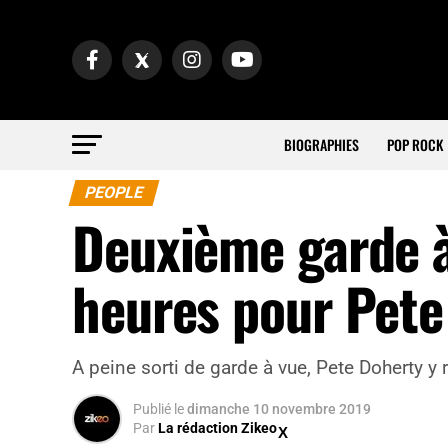
BIOGRAPHIES
POP ROCK
PEOPLE
Deuxième garde à
heures pour Pete
A peine sorti de garde à vue, Pete Doherty y 
Publié
le
dimanche 10 novembre 2019
Par
La rédaction Zikeo