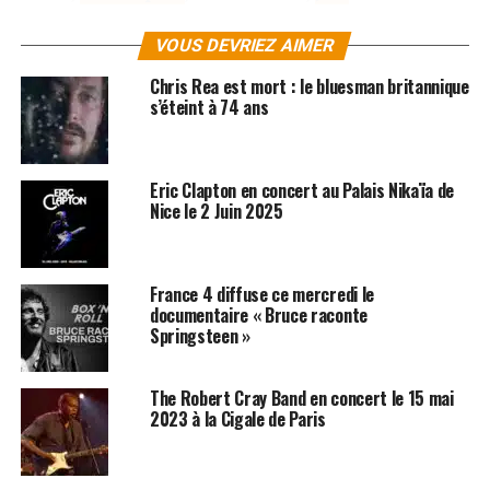
Hendrix
, Jimmy Page, Albert King et de bien d’autres
artistes encore. Pour info, Robben Ford est
VOUS DEVRIEZ AIMER
actuellement en tournée dans toute l’Europe.
Chris Rea est mort : le bluesman britannique
s’éteint à 74 ans
Les albums de Robben Ford sont disponibles sur
iTunes
et
Amazon
Eric Clapton en concert au Palais Nikaïa de
SUJETS ASSOCIÉS:
ERIC CLAPTON
JIMI HENDRIX
Nice le 2 Juin 2025
France 4 diffuse ce mercredi le
documentaire « Bruce raconte
Springsteen »
The Robert Cray Band en concert le 15 mai
2023 à la Cigale de Paris