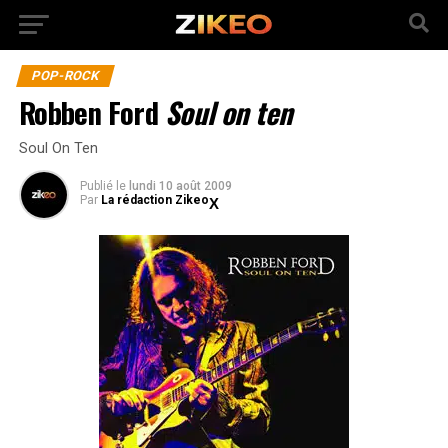
POP-ROCK
Robben Ford
Soul on ten
Soul On Ten
Publié
le
lundi 10 août 2009
Par
La rédaction Zikeo