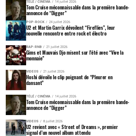
TÉLÉ / CINÉMA
14 juillet 2026
Tom Cruise méconnaissable dans la première bande-
annonce de “Digger”
POP-ROCK
24 juillet 2026
U2 et Martin Garrix dévoilent “Fireflies”, leur
nouvelle rencontre entre rock et électro
RAP-RNB
21 juillet 2026
Gims et Mauvais Djo misent sur l’été avec “Vive la
monnaie”
VIDEOS
21 juillet 2026
Hoshi dévoile le clip poignant de “Pleurer en
dansant”
TÉLÉ / CINÉMA
14 juillet 2026
Tom Cruise méconnaissable dans la première bande-
annonce de “Digger”
VIDEOS
8 juillet 2026
U2 revient avec « Street of Dreams », premier
signal d’un nouvel album attendu