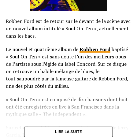
Robben Ford est de retour sur le devant de la scène avec
un nouvel album intitulé « Soul On Ten », actuellement
dans les bacs.
Le nouvel et quatrième album de
Robben Ford
baptisé
« Soul On Ten » est sans doute l’un des meilleurs opus
de l’artiste sous l’égide du label Concord. Sur ce disque
on retrouve un habile mélange de blues, le
tout saupoudré par la fameuse guitare de Robben Ford,
une des plus côtés du milieu.
« Soul On Ten » est composé de dix chansons dont huit
ont été enregistrées en live à San Francisco dans la
mythique salle « The Independent ».
Sur cet album, Robben Ford revisite la musique de Jerry
LIRE LA SUITE
Garcia,
Eric Clapton
, Duane Allman,
Jimi