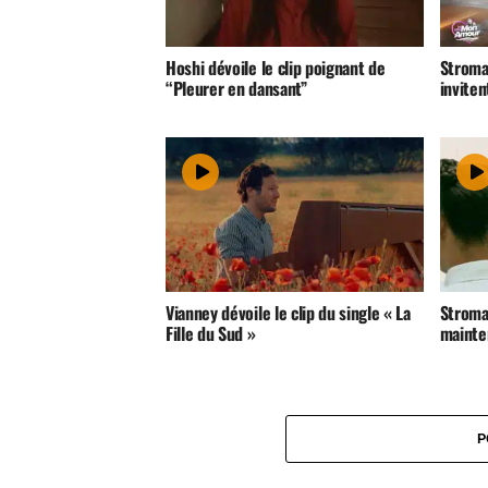
Hoshi dévoile le clip poignant de
Stroma
“Pleurer en dansant”
inviten
Vianney dévoile le clip du single « La
Stromae
Fille du Sud »
mainte
P