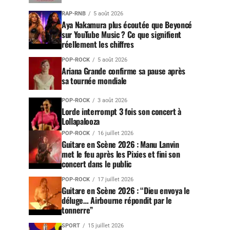
RAP-RNB
5 août 2026
Aya Nakamura plus écoutée que Beyoncé
sur YouTube Music ? Ce que signifient
réellement les chiffres
POP-ROCK
5 août 2026
Ariana Grande confirme sa pause après
sa tournée mondiale
POP-ROCK
3 août 2026
Lorde interrompt 3 fois son concert à
Lollapalooza
POP-ROCK
16 juillet 2026
Guitare en Scène 2026 : Manu Lanvin
met le feu après les Pixies et fini son
concert dans le public
POP-ROCK
17 juillet 2026
Guitare en Scène 2026 : “Dieu envoya le
déluge… Airbourne répondit par le
tonnerre”
SPORT
15 juillet 2026