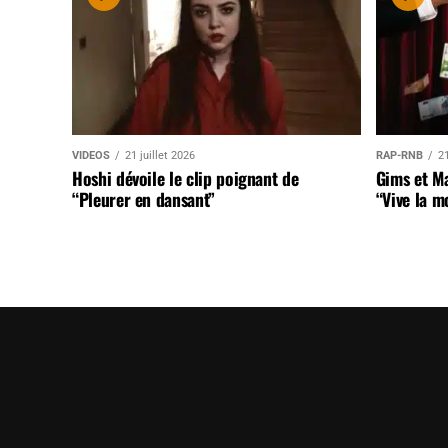
VIDEOS
21 juillet 2026
RAP-RNB
21
Hoshi dévoile le clip poignant de
Gims et Ma
“Pleurer en dansant”
“Vive la m