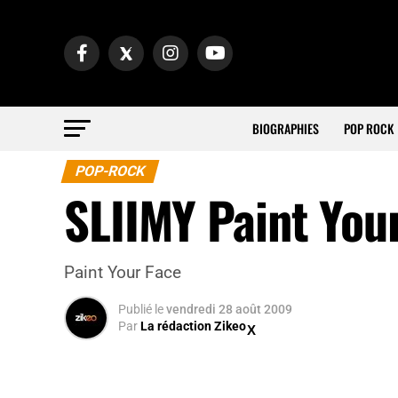
BIOGRAPHIES
POP ROCK
POP-ROCK
SLIIMY Paint You
Paint Your Face
Publié
le
vendredi 28 août 2009
Par
La rédaction Zikeo