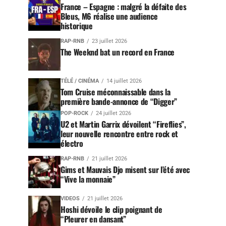
France – Espagne : malgré la défaite des
Bleus, M6 réalise une audience
historique
RAP-RNB
23 juillet 2026
The Weeknd bat un record en France
TÉLÉ / CINÉMA
14 juillet 2026
Tom Cruise méconnaissable dans la
première bande-annonce de “Digger”
POP-ROCK
24 juillet 2026
U2 et Martin Garrix dévoilent “Fireflies”,
leur nouvelle rencontre entre rock et
électro
RAP-RNB
21 juillet 2026
Gims et Mauvais Djo misent sur l’été avec
“Vive la monnaie”
VIDEOS
21 juillet 2026
Hoshi dévoile le clip poignant de
“Pleurer en dansant”