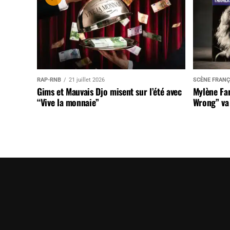
RAP-RNB
21 juillet 2026
SCÈNE FRANÇ
Gims et Mauvais Djo misent sur l’été avec
Mylène Far
“Vive la monnaie”
Wrong” va 