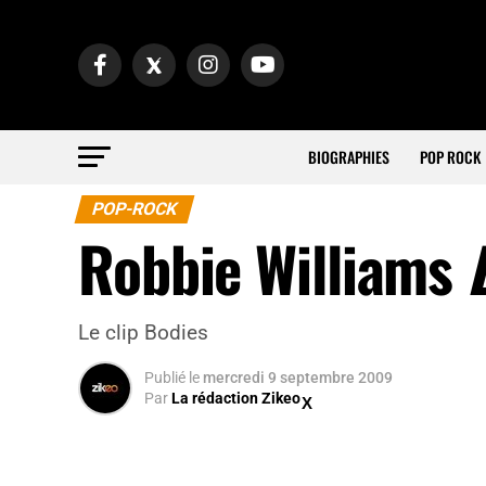
BIOGRAPHIES
POP ROCK
POP-ROCK
Robbie Williams
Le clip Bodies
Publié
le
mercredi 9 septembre 2009
Par
La rédaction Zikeo