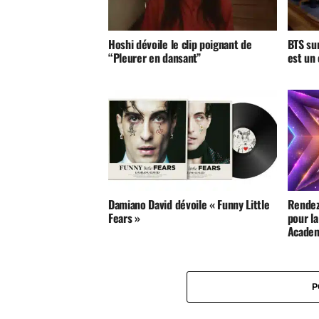
Hoshi dévoile le clip poignant de
BTS sur
“Pleurer en dansant”
est un
Damiano David dévoile « Funny Little
Rendez
Fears »
pour la
Acade
P