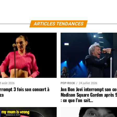
ARTICLES TENDANCES
3 août 2026
POP-ROCK
24 juillet 2026
rrompt 3 fois son concert à
Jon Bon Jovi interrompt son co
za
Madison Square Garden après 
: ce que l’on sait…