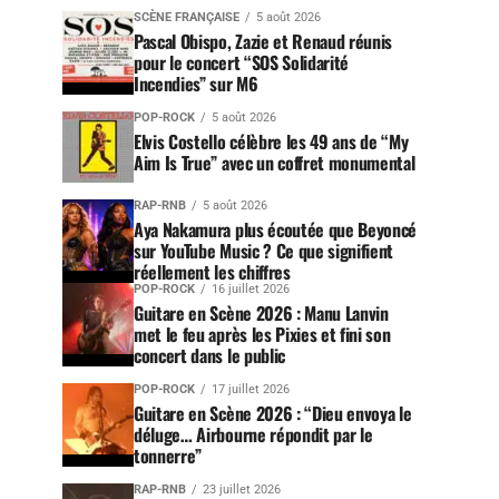
SCÈNE FRANÇAISE
5 août 2026
Pascal Obispo, Zazie et Renaud réunis
pour le concert “SOS Solidarité
Incendies” sur M6
POP-ROCK
5 août 2026
Elvis Costello célèbre les 49 ans de “My
Aim Is True” avec un coffret monumental
RAP-RNB
5 août 2026
Aya Nakamura plus écoutée que Beyoncé
sur YouTube Music ? Ce que signifient
réellement les chiffres
POP-ROCK
16 juillet 2026
Guitare en Scène 2026 : Manu Lanvin
met le feu après les Pixies et fini son
concert dans le public
POP-ROCK
17 juillet 2026
Guitare en Scène 2026 : “Dieu envoya le
déluge… Airbourne répondit par le
tonnerre”
RAP-RNB
23 juillet 2026