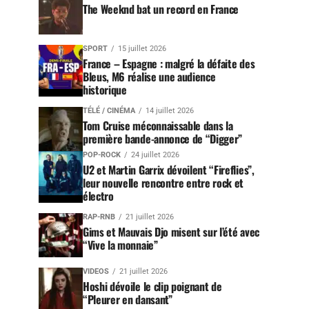
The Weeknd bat un record en France
SPORT
15 juillet 2026
France – Espagne : malgré la défaite des
Bleus, M6 réalise une audience
historique
TÉLÉ / CINÉMA
14 juillet 2026
Tom Cruise méconnaissable dans la
première bande-annonce de “Digger”
POP-ROCK
24 juillet 2026
U2 et Martin Garrix dévoilent “Fireflies”,
leur nouvelle rencontre entre rock et
électro
RAP-RNB
21 juillet 2026
Gims et Mauvais Djo misent sur l’été avec
“Vive la monnaie”
VIDEOS
21 juillet 2026
Hoshi dévoile le clip poignant de
“Pleurer en dansant”