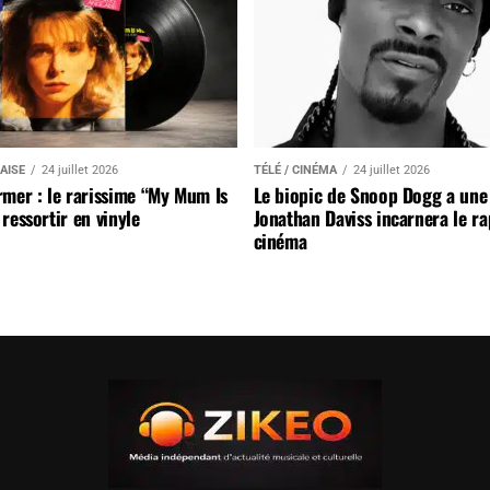
AISE
24 juillet 2026
TÉLÉ / CINÉMA
24 juillet 2026
mer : le rarissime “My Mum Is
Le biopic de Snoop Dogg a une 
ressortir en vinyle
Jonathan Daviss incarnera le r
cinéma